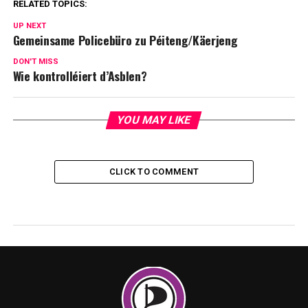
RELATED TOPICS:
UP NEXT
Gemeinsame Policebüro zu Péiteng/Käerjeng
DON'T MISS
Wie kontrolléiert d’Asblen?
YOU MAY LIKE
CLICK TO COMMENT