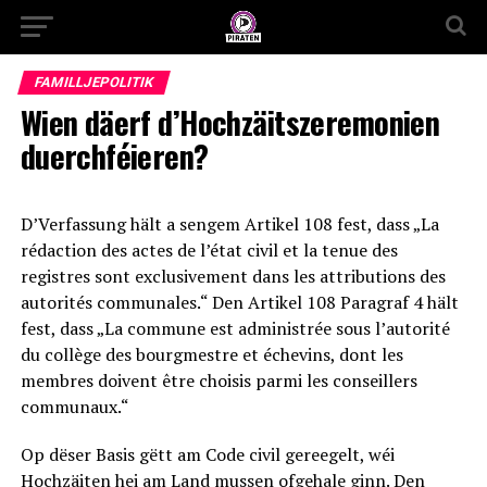
FAMILLJEPOLITIK
Wien däerf d’Hochzäitszeremonien
duerchféieren?
D’Verfassung hält a sengem Artikel 108 fest, dass „La
rédaction des actes de l’état civil et la tenue des
registres sont exclusivement dans les attributions des
autorités communales.“ Den Artikel 108 Paragraf 4 hält
fest, dass „La commune est administrée sous l’autorité
du collège des bourgmestre et échevins, dont les
membres doivent être choisis parmi les conseillers
communaux.“
Op dëser Basis gëtt am Code civil gereegelt, wéi
Hochzäiten hei am Land mussen ofgehale ginn. Den