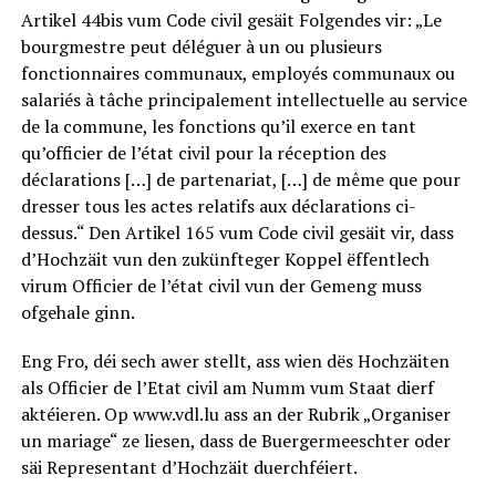
Artikel 44bis vum Code civil gesäit Folgendes vir: „Le
bourgmestre peut déléguer à un ou plusieurs
fonctionnaires communaux, employés communaux ou
salariés à tâche principalement intellectuelle au service
de la commune, les fonctions qu’il exerce en tant
qu’officier de l’état civil pour la réception des
déclarations […] de partenariat, […] de même que pour
dresser tous les actes relatifs aux déclarations ci-
dessus.“ Den Artikel 165 vum Code civil gesäit vir, dass
d’Hochzäit vun den zukünfteger Koppel ëffentlech
virum Officier de l’état civil vun der Gemeng muss
ofgehale ginn.
Eng Fro, déi sech awer stellt, ass wien dës Hochzäiten
als Officier de l’Etat civil am Numm vum Staat dierf
aktéieren. Op www.vdl.lu ass an der Rubrik „Organiser
un mariage“ ze liesen, dass de Buergermeeschter oder
säi Representant d’Hochzäit duerchféiert.