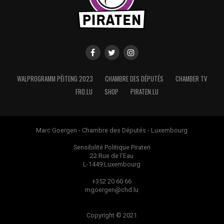
WALPROGRAMM PÉITENG 2023
CHAMBRE DES DÉPUTÉS
CHAMBER TV
FRO.LU
SHOP
PIRATEN.LU
Marc Goergen - Chambre des Députés - Luxembourg
Sensibilité Politique Piraten
22 Rue de l’Eau
L-1449 Luxembourg
+352 20 60 66
mgoergen@chd.lu
Copyright © 2021