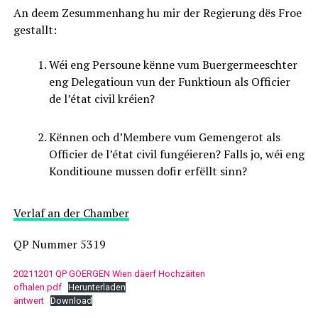
An deem Zesummenhang hu mir der Regierung dës Froe
gestallt:
Wéi eng Persoune kënne vum Buergermeeschter
eng Delegatioun vun der Funktioun als Officier
de l’état civil kréien?
Kënnen och d’Membere vum Gemengerot als
Officier de l’état civil fungéieren? Falls jo, wéi eng
Konditioune mussen dofir erfëllt sinn?
Verlaf an der Chamber
QP Nummer 5319
20211201 QP GOERGEN Wien däerf Hochzäiten
ofhalen.pdf
Herunterladen
äntwert
Download