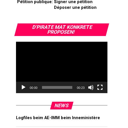
Pétition publique:
Signer une pétition
Déposer une pétition
Video-
D’PIRATE MAT KONKRETE
Player
PROPOSEN!
00:00
00:23
NEWS
Logfiles beim AE-IMM beim Inneministère