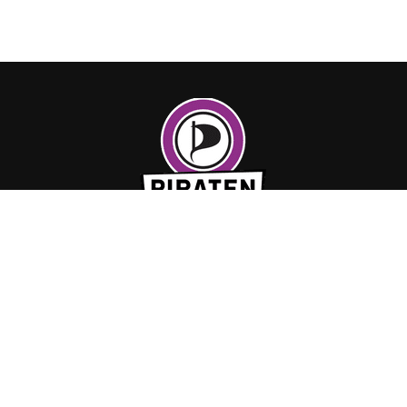
PÉITENG 2023
CHAMBRE DES DÉPUTÉS
CHAMBER TV
FRO.LU
SHO
Marc Goergen - Chambre des Députés - Luxembourg