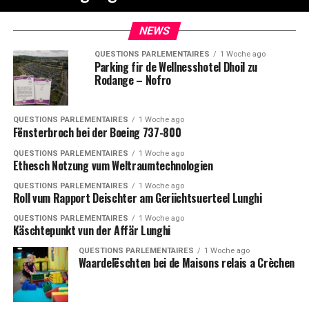
NEWS
QUESTIONS PARLEMENTAIRES
1 Woche ago
Parking fir de Wellnesshotel Dhoil zu
Rodange – Nofro
QUESTIONS PARLEMENTAIRES
1 Woche ago
Fënsterbroch bei der Boeing 737-800
QUESTIONS PARLEMENTAIRES
1 Woche ago
Ethesch Notzung vum Weltraumtechnologien
QUESTIONS PARLEMENTAIRES
1 Woche ago
Roll vum Rapport Deischter am Geriichtsuerteel Lunghi
QUESTIONS PARLEMENTAIRES
1 Woche ago
Käschtepunkt vun der Affär Lunghi
QUESTIONS PARLEMENTAIRES
1 Woche ago
Waardelëschten bei de Maisons relais a Crèchen