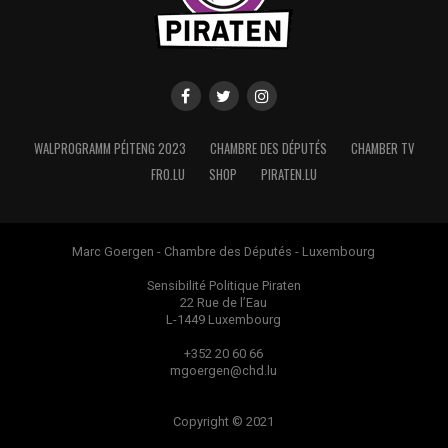
WALPROGRAMM PÉITENG 2023
CHAMBRE DES DÉPUTÉS
CHAMBER TV
FRO.LU
SHOP
PIRATEN.LU
Marc Goergen - Chambre des Députés - Luxembourg
Sensibilité Politique Piraten
22 Rue de l’Eau
L-1449 Luxembourg
+352 20 60 66
mgoergen@chd.lu
Copyright © 2021