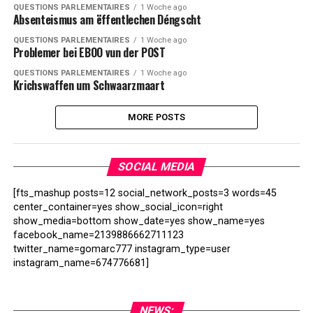
QUESTIONS PARLEMENTAIRES
1 Woche ago
Absenteismus am ëffentlechen Déngscht
QUESTIONS PARLEMENTAIRES
1 Woche ago
Problemer bei EBOO vun der POST
QUESTIONS PARLEMENTAIRES
1 Woche ago
Krichswaffen um Schwaarzmaart
MORE POSTS
SOCIAL MEDIA
[fts_mashup posts=12 social_network_posts=3 words=45
center_container=yes show_social_icon=right
show_media=bottom show_date=yes show_name=yes
facebook_name=2139886662711123
twitter_name=gomarc777 instagram_type=user
instagram_name=674776681]
NEWS: