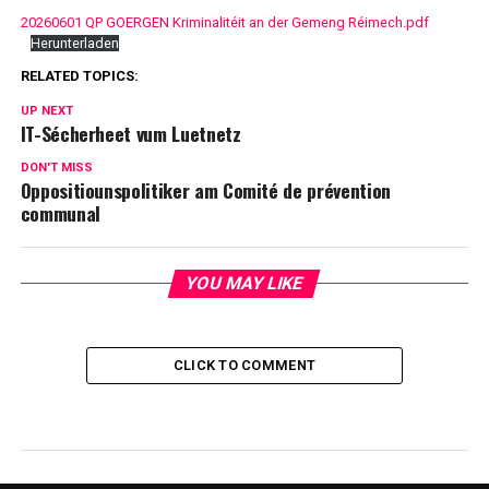
20260601 QP GOERGEN Kriminalitéit an der Gemeng Réimech.pdf
Herunterladen
RELATED TOPICS:
UP NEXT
IT-Sécherheet vum Luetnetz
DON'T MISS
Oppositiounspolitiker am Comité de prévention
communal
YOU MAY LIKE
CLICK TO COMMENT