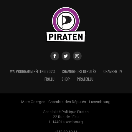
WALPROGRAMM PÉITENG 2023
CHAMBRE DES DÉPUTÉS
CHAMBER TV
FRO.LU
SHOP
PIRATEN.LU
Marc Goergen - Chambre des Députés - Luxembourg
Sensibilité Politique Piraten
22 Rue de l’Eau
L-1449 Luxembourg
+352 20 60 66