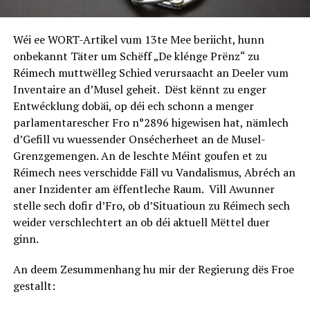
Wéi ee WORT-Artikel vum 13te Mee beriicht, hunn
onbekannt Täter um Schëff „De klénge Prënz“ zu
Réimech muttwëlleg Schied verursaacht an Deeler vum
Inventaire an d’Musel geheit. Dëst kënnt zu enger
Entwécklung dobäi, op déi ech schonn a menger
parlamentarescher Fro n°2896 higewisen hat, nämlech
d’Gefill vu wuessender Onsécherheet an de Musel-
Grenzgemengen. An de leschte Méint goufen et zu
Réimech nees verschidde Fäll vu Vandalismus, Abréch an
aner Inzidenter am ëffentleche Raum. Vill Awunner
stelle sech dofir d’Fro, ob d’Situatioun zu Réimech sech
weider verschlechtert an ob déi aktuell Mëttel duer
ginn.
An deem Zesummenhang hu mir der Regierung dës Froe
gestallt: