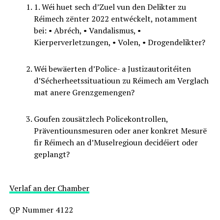
1. Wéi huet sech d’Zuel vun den Delikter zu
Réimech zënter 2022 entwéckelt, notamment
bei: • Abréch, • Vandalismus, •
Kierperverletzungen, • Volen, • Drogendelikter?
Wéi bewäerten d’Police- a Justizautoritéiten
d’Sécherheetssituatioun zu Réimech am Verglach
mat anere Grenzgemengen?
Goufen zousätzlech Policekontrollen,
Präventiounsmesuren oder aner konkret Mesurë
fir Réimech an d’Muselregioun decidéiert oder
geplangt?
Verlaf an der Chamber
QP Nummer 4122