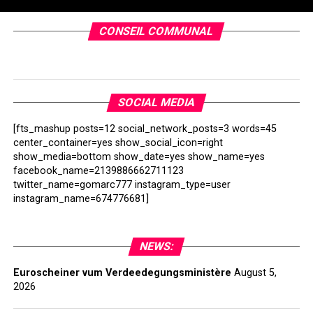
CONSEIL COMMUNAL
SOCIAL MEDIA
[fts_mashup posts=12 social_network_posts=3 words=45
center_container=yes show_social_icon=right
show_media=bottom show_date=yes show_name=yes
facebook_name=2139886662711123
twitter_name=gomarc777 instagram_type=user
instagram_name=674776681]
NEWS:
Euroscheiner vum Verdeedegungsministère
August 5,
2026