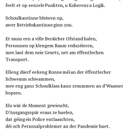
feelt et op eenzele Punkten, u Koherenz a Logik.
Schoulkantinne bleiwen op,
awer Betriebskantinne ginn zou.
Et muss een a ville Beräicher Ofstand halen,
Persounen op klengem Raum reduzéieren,
mee laut dem neie Gesetz, net am ëffentlechen
Transport.
Elleng däerf ee keng Ronne méi an der ëffentlecher
Schwemm schwammen,
mee eng ganz Schoulklass kann zesummen an d’Waasser
hopsen.
Elo wär de Moment gewiescht,
D’Ausgangsspär eraus ze huelen,
dat géing eis Police entlaaschten,
déi och Personalproblemer an der Pandemie huet.