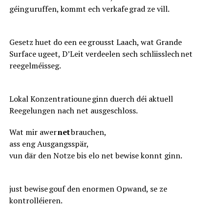
géing uruffen, kommt ech verkafe grad ze vill.
Gesetz huet do een ee grousst Laach, wat Grande
Surface ugeet, D’Leit verdeelen sech schliisslech net
reegelméisseg.
Lokal Konzentratioune ginn duerch déi aktuell
Reegelungen nach net ausgeschloss.
Wat mir awer
net
brauchen,
ass eng Ausgangsspär,
vun där den Notze bis elo net bewise konnt ginn.
just bewise gouf den enormen Opwand, se ze
kontrolléieren.