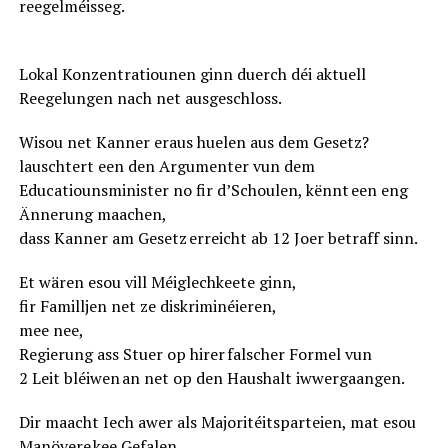
reegelméisseg.
Lokal Konzentratiounen ginn duerch déi aktuell
Reegelungen nach net ausgeschloss.
Wisou net Kanner eraus huelen aus dem Gesetz?
lauschtert een den Argumenter vun dem
Educatiounsminister no fir d’Schoulen, kënnt een eng
Ännerung maachen,
dass Kanner am Gesetz erreicht ab 12 Joer betraff sinn.
Et wären esou vill Méiglechkeete ginn,
fir Familljen net ze diskriminéieren,
mee nee,
Regierung ass Stuer op hirer falscher Formel vun
2 Leit bléiwen an net op den Haushalt iwwergaangen.
Dir maacht Iech awer als Majoritéitsparteien, mat esou
Manövere kee Gefalen,