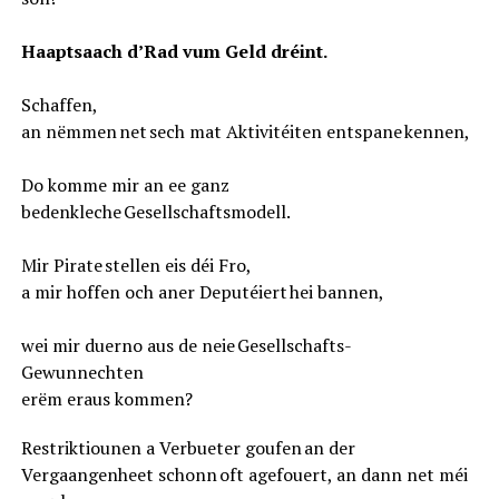
Haaptsaach d’Rad vum Geld dréint.
Schaffen,
an nëmmen net sech mat Aktivitéiten entspane kennen,
Do komme mir an ee ganz
bedenkleche Gesellschaftsmodell.
Mir Pirate stellen eis déi Fro,
a mir hoffen och aner Deputéiert hei bannen,
wei mir duerno aus de neie Gesellschafts-
Gewunnechten
erëm eraus kommen?
Restriktiounen a Verbueter goufen an der
Vergaangenheet schonn oft agefouert, an dann net méi