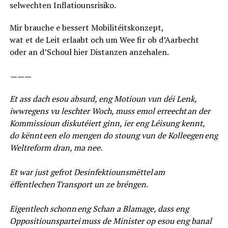
selwechten Inflatiounsrisiko.
Mir brauche e bessert Mobilitéitskonzept,
wat et de Leit erlaabt och um Wee fir ob d’Aarbecht
oder an d’Schoul hier Distanzen anzehalen.
———
Et ass dach esou absurd, eng Motioun vun déi Lenk,
iwwregens vu leschter Woch, muss emol erreecht an der
Kommissioun diskutéiert ginn, ier eng Léisung kennt,
do kënnt een elo mengen do stoung vun de Kolleegen eng
Weltreform dran, ma nee.
Et war just gefrot Desinfektiounsmëttel am
ëffentlechen Transport un ze bréngen.
Eigentlech schonn eng Schan a Blamage, dass eng
Oppositiounspartei muss de Minister op esou eng banal