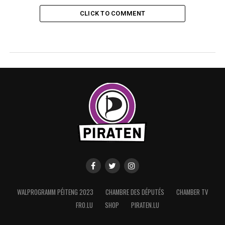
CLICK TO COMMENT
WALPROGRAMM PÉITENG 2023
CHAMBRE DES DÉPUTÉS
CHAMBER TV
FRO.LU
SHOP
PIRATEN.LU