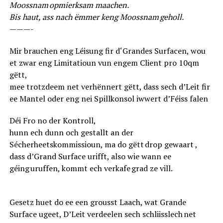
Moossnam opmierksam maachen.
Bis haut, ass nach ëmmer keng Moossnam geholl.
———-
Mir brauchen eng Léisung fir d‘Grandes Surfacen, wou
et zwar eng Limitatioun vun engem Client pro 10qm
gëtt,
mee trotzdeem net verhënnert gëtt, dass sech d’Leit fir
ee Mantel oder eng nei Spillkonsol iwwert d’Féiss falen
Déi Fro no der Kontroll,
hunn ech dunn och gestallt an der
Sécherheetskommissioun, ma do gëtt drop gewaart ,
dass d’Grand Surface urifft, also wie wann ee
géing uruffen, kommt ech verkafe grad ze vill.
Gesetz huet do ee een grousst Laach, wat Grande
Surface ugeet, D’Leit verdeelen sech schliisslech net