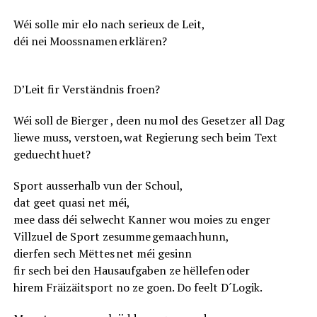
Wéi solle mir elo nach serieux de Leit,
déi nei Moossnamen erklären?
D’Leit fir Verständnis froen?
Wéi soll de Bierger , deen nu mol des Gesetzer all Dag
liewe muss, verstoen, wat Regierung sech beim Text
geduecht huet?
Sport ausserhalb vun der Schoul,
dat geet quasi net méi,
mee dass déi selwecht Kanner wou moies zu enger
Villzuel de Sport zesumme gemaach hunn,
dierfen sech Mëttes net méi gesinn
fir sech bei den Hausaufgaben ze hëllefen oder
hirem Fräizäitsport no ze goen. Do feelt D´Logik.