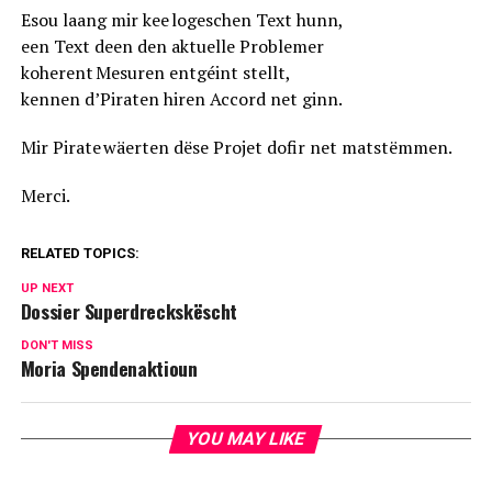
Esou laang mir kee logeschen Text hunn,
een Text deen den aktuelle Problemer
koherent Mesuren entgéint stellt,
kennen d’Piraten hiren Accord net ginn.
Mir Pirate wäerten dëse Projet dofir net matstëmmen.
Merci.
RELATED TOPICS:
UP NEXT
Dossier Superdreckskëscht
DON'T MISS
Moria Spendenaktioun
YOU MAY LIKE