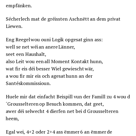
empfänken.
Sécherlech mat de gréissten Aschnëtt an dem privat
Liewen.
Eng Reegel wou ouni Logik opgesat ginn ass:
well se net wéi an anere Länner,
seet een Haushalt,
also Leit wou een all Moment Kontakt hunn,
wat fir eis déi besser Wiel gewiescht wär,
a wou fir mir eis och agesat hunn an der
Santéskommissioun.
Huele mir dat einfacht Beispill vun der Famill zu 4 wou d
´Grousselteren op Besuch kommen, dat geet,
awer déi selwecht 4 dierfen net bei d Grousselteren
heem,
Egal wei, 4+2 oder 2+4 ass ëmmer 6 an ëmmer de