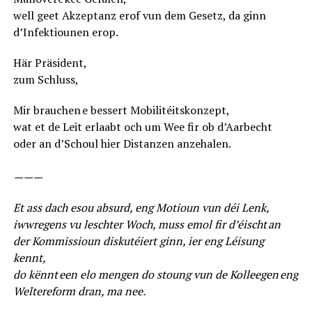
well geet Akzeptanz erof vun dem Gesetz, da ginn
d’Infektiounen erop.
Här Präsident,
zum Schluss,
Mir brauchen e bessert Mobilitéitskonzept,
wat et de Leit erlaabt och um Wee fir ob d’Aarbecht
oder an d’Schoul hier Distanzen anzehalen.
———
Et ass dach esou absurd, eng Motioun vun déi Lenk,
iwwregens vu leschter Woch, muss emol fir d’éischt an
der Kommissioun diskutéiert ginn, ier eng Léisung
kennt,
do kënnt een elo mengen do stoung vun de Kolleegen eng
Weltereform dran, ma nee.