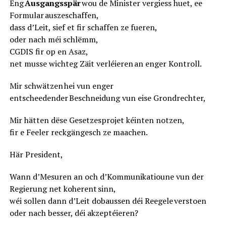
Eng
Ausgangsspär
wou de Minister vergiess huet, ee
Formular auszeschaffen,
dass d’Leit, sief et fir schaffen ze fueren,
oder nach méi schlëmm,
CGDIS fir op en Asaz,
net musse wichteg Zäit verléieren an enger Kontroll.
Mir schwätzen hei vun enger
entscheedender Beschneidung vun eise Grondrechter,
Mir hätten dëse Gesetzesprojet kéinten notzen,
fir e Feeler reckgängesch ze maachen.
Här President,
Wann d’Mesuren an och d’Kommunikatioune vun der
Regierung net koherent sinn,
wéi sollen dann d’Leit dobaussen déi Reegele verstoen
oder nach besser, déi akzeptéieren?