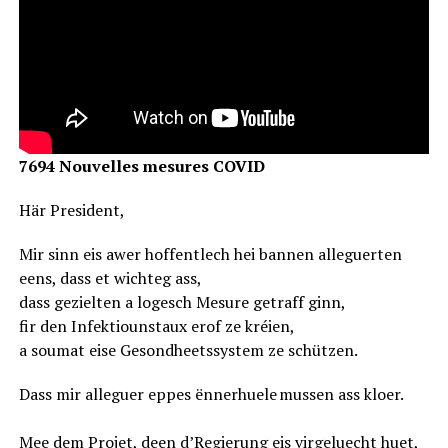
7694 Nouvelles mesures COVID
Här President,
Mir sinn eis awer hoffentlech hei bannen alleguerten
eens, dass et wichteg ass,
dass gezielten a logesch Mesure getraff ginn,
fir den Infektiounstaux erof ze kréien,
a soumat eise Gesondheetssystem ze schützen.
Dass mir alleguer eppes ënnerhuele mussen ass kloer.
Mee dem Projet, deen d’Regierung eis virgeluecht huet,