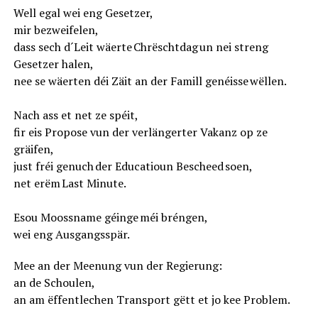
Well egal wei eng Gesetzer,
mir bezweifelen,
dass sech d´Leit wäerte Chrëschtdag un nei streng
Gesetzer halen,
nee se wäerten déi Zäit an der Famill genéisse wëllen.
Nach ass et net ze spéit,
fir eis Propose vun der verlängerter Vakanz op ze
gräifen,
just fréi genuch der Educatioun Bescheed soen,
net erëm Last Minute.
Esou Moossname géinge méi bréngen,
wei eng Ausgangsspär.
Mee an der Meenung vun der Regierung:
an de Schoulen,
an am ëffentlechen Transport gëtt et jo kee Problem.