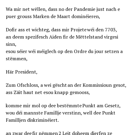
Wa mir net wëllen, dass no der Pandemie just nach e
puer grouss Marken de Maart dominéieren,
Dofir ass et wichteg, dass mir Projete wéi den 7703,
an deem spezifesch Aiden fir de Mëttelstand virgesi
sinn,
esou séier wéi méiglech op den Ordre du jour setzen a
stëmmen,
Här President,
Zum Ofschloss, a wei gëscht an der Kommissioun gesot,
ass Zäit haut net esou knapp gemooss,
komme mir mol op dee bestëmmte Punkt am Gesetz,
wou déi mannste Famillje verstinn, well dee Punkt
Familljen diskriminéiert.
an zwar dee fir nëmmen 2 Leit doheem dierfen ze