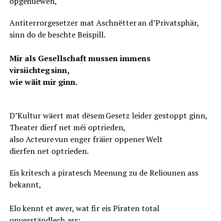
opgehuewen,
Antiterrorgesetzer mat Aschnëtter an d’Privatsphär,
sinn do de beschte Beispill.
Mir als Gesellschaft mussen immens
virsiichteg sinn,
wie wäit mir ginn.
D’Kultur wäert mat dësem Gesetz leider gestoppt ginn,
Theater dierf net méi optrieden,
also Acteure vun enger fräier oppener Welt
dierfen net optrieden.
Eis kritesch a piratesch Meenung zu de Reliounen ass
bekannt,
Elo kennt et awer, wat fir eis Piraten total
onverständlech ass: