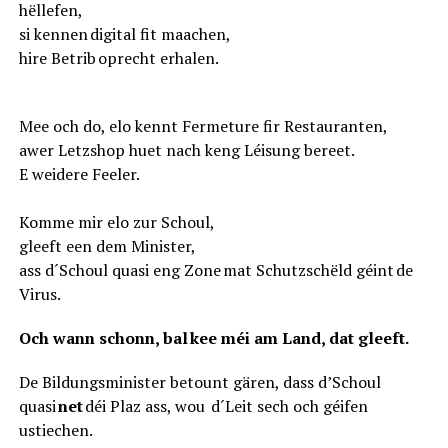
hëllefen,
si kennen digital fit maachen,
hire Betrib oprecht erhalen.
Mee och do, elo kennt Fermeture fir Restauranten,
awer Letzshop huet nach keng Léisung bereet.
E weidere Feeler.
Komme mir elo zur Schoul,
gleeft een dem Minister,
ass d´Schoul quasi eng Zone mat Schutzschëld géint de
Virus.
Och wann schonn, bal kee méi am Land, dat gleeft.
De Bildungsminister betount gären, dass d’Schoul
quasi
net
déi Plaz ass, wou d´Leit sech och géifen
ustiechen.