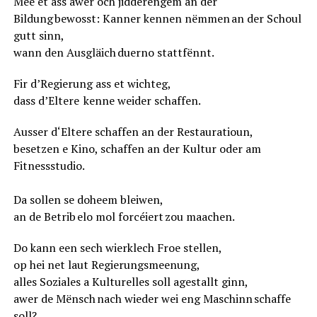
Mee et ass awer och jidderengem an der
Bildung bewosst: Kanner kennen nëmmen an der Schoul
gutt sinn,
wann den Ausgläich duerno stattfënnt.
Fir d’Regierung ass et wichteg,
dass d’Eltere kenne weider schaffen.
Ausser d‘Eltere schaffen an der Restauratioun,
besetzen e Kino, schaffen an der Kultur oder am
Fitnessstudio.
Da sollen se doheem bleiwen,
an de Betrib elo mol forcéiert zou maachen.
Do kann een sech wierklech Froe stellen,
op hei net laut Regierungsmeenung,
alles Soziales a Kulturelles soll agestallt ginn,
awer de Mënsch nach wieder wei eng Maschinn schaffe
soll?