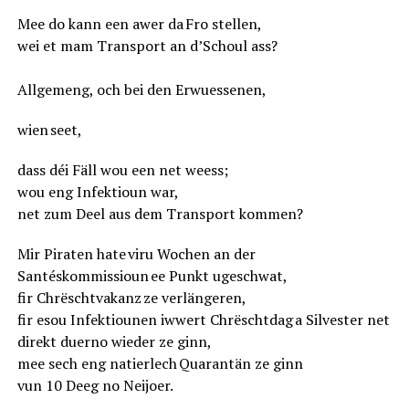
Mee do kann een awer da Fro stellen,
wei et mam Transport an d’Schoul ass?
Allgemeng, och bei den Erwuessenen,
wien seet,
dass déi Fäll wou een net weess;
wou eng Infektioun war,
net zum Deel aus dem Transport kommen?
Mir Piraten hate viru Wochen an der
Santéskommissioun ee Punkt ugeschwat,
fir Chrëschtvakanz ze verlängeren,
fir esou Infektiounen iwwert Chrëschtdag a Silvester net
direkt duerno wieder ze ginn,
mee sech eng natierlech Quarantän ze ginn
vun 10 Deeg no Neijoer.