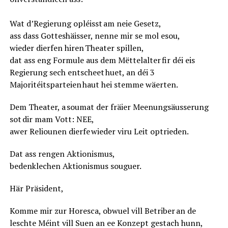
Wat d’Regierung opléisst am neie Gesetz,
ass dass Gotteshäisser, nenne mir se mol esou,
wieder dierfen hiren Theater spillen,
dat ass eng Formule aus dem Mëttelalter fir déi eis
Regierung sech entscheet huet, an déi 3
Majoritéitsparteien haut hei stemme wäerten.
Dem Theater, a soumat der fräier Meenungsäusserung
sot dir mam Vott: NEE,
awer Reliounen dierfe wieder viru Leit optrieden.
Dat ass rengen Aktionismus,
bedenklechen Aktionismus souguer.
Här Präsident,
Komme mir zur Horesca, obwuel vill Betriber an de
leschte Méint vill Suen an ee Konzept gestach hunn,