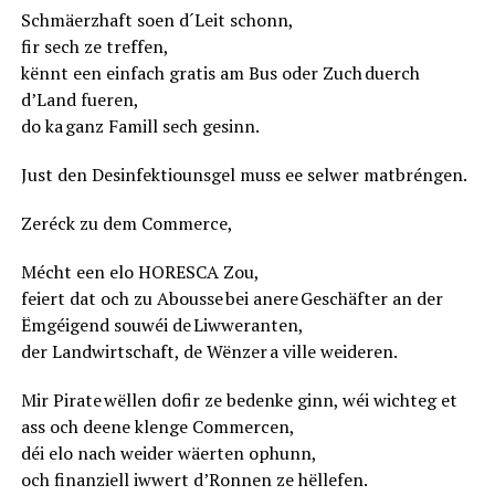
Schmäerzhaft soen d´Leit schonn,
fir sech ze treffen,
kënnt een einfach gratis am Bus oder Zuch duerch
d’Land fueren,
do ka ganz Famill sech gesinn.
Just den Desinfektiounsgel muss ee selwer matbréngen.
Zeréck zu dem Commerce,
Mécht een elo HORESCA Zou,
feiert dat och zu Abousse bei anere Geschäfter an der
Ëmgéigend souwéi de Liwweranten,
der Landwirtschaft, de Wënzer a ville weideren.
Mir Pirate wëllen dofir ze bedenke ginn, wéi wichteg et
ass och deene klenge Commercen,
déi elo nach weider wäerten ophunn,
och finanziell iwwert d’Ronnen ze hëllefen.