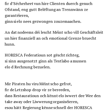
fir d’Sécherheet vun hire Clienten duerch genuch
Ofstand, eng gutt Belëftung an Trennwänn ze
garantéieren,
ginn si elo nees gezwongen zouzemaachen.
An dat nodeems déi lescht Méint scho vill Geschäftsleit
un hier finanziell an och emotional Grenze bruecht
hunn.
HORESCA Federatioun sot gëscht richteg,
si sinn ausgenotzt ginn als Testlabo a mussen
elo d Rechnung bezuelen.
Mir Piraten hu viru Méint scho gefrot,
fir de Letzshop drop vir ze bereeden,
dass Restauratioun och kënnt elo iwwert dee Wee den
take away oder Liwwerung organiséieren,
esou hätt Regierung kënne schnell der HORESCA