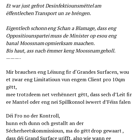
Et war just gefrot Desinfektiounsmëttel am
ëffentlechen Transport un ze bréngen.
Eigentlech schonn eng Schan a Blamage, dass eng
Oppositiounspartei muss de Minister op esou eng
banal
Moossnam opmierksam maachen.
Bis haut, ass nach ëmmer keng Moossnam geholl.
———-
Mir brauchen eng Léisung fir d‘Grandes Surfacen, wou
et zwar eng Limitatioun vun engem Client pro 10qm
gëtt,
mee trotzdeem net verhënnert gëtt, dass sech d’Leit fir
ee Mantel oder eng nei Spillkonsol iwwert d’Féiss falen
Déi Fro no der Kontroll,
hunn ech dunn och gestallt an der
Sécherheetskommissioun, ma do gëtt drop gewaart ,
dass déi Grand Surface urifft, also wie wann ee