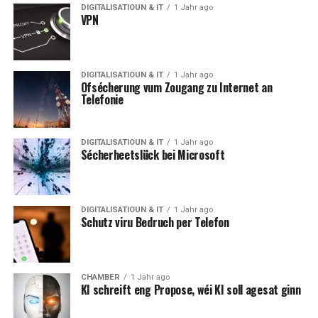
DIGITALISATIOUN & IT
1 Jahr ago
VPN
DIGITALISATIOUN & IT
1 Jahr ago
Ofsécherung vum Zougang zu Internet an
Telefonie
DIGITALISATIOUN & IT
1 Jahr ago
Sécherheetslück bei Microsoft
DIGITALISATIOUN & IT
1 Jahr ago
Schutz viru Bedruch per Telefon
CHAMBER
1 Jahr ago
KI schreift eng Propose, wéi KI soll agesat ginn