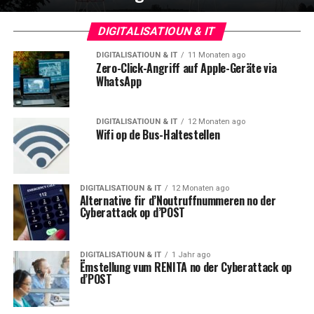
DIGITALISATIOUN & IT
DIGITALISATIOUN & IT
11 Monaten ago
Zero-Click-Angriff auf Apple-Geräte via
WhatsApp
DIGITALISATIOUN & IT
12 Monaten ago
Wifi op de Bus-Haltestellen
DIGITALISATIOUN & IT
12 Monaten ago
Alternative fir d’Noutruffnummeren no der
Cyberattack op d’POST
DIGITALISATIOUN & IT
1 Jahr ago
Ëmstellung vum RENITA no der Cyberattack op
d’POST