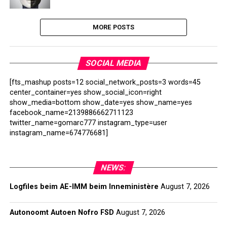
MORE POSTS
SOCIAL MEDIA
[fts_mashup posts=12 social_network_posts=3 words=45
center_container=yes show_social_icon=right
show_media=bottom show_date=yes show_name=yes
facebook_name=2139886662711123
twitter_name=gomarc777 instagram_type=user
instagram_name=674776681]
NEWS:
Logfiles beim AE-IMM beim Inneministère
August 7, 2026
Autonoomt Autoen Nofro FSD
August 7, 2026