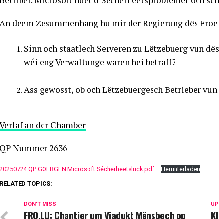
Betriber. Microsoft huet d’Sécherheetsproblemer och sc
An deem Zesummenhang hu mir der Regierung dës Froe g
Sinn och staatlech Serveren zu Lëtzebuerg vun dëse
wéi eng Verwaltunge waren hei betraff?
Ass gewosst, ob och Lëtzebuergesch Betrieber vun
Verlaf an der Chamber
QP Nummer 2636
20250724 QP GOERGEN Microsoft Sécherheetslück.pdf
Herunterladen
RELATED TOPICS:
DON'T MISS
UP
FRO.LU: Chantier um Viadukt Mënsbech op
Kl