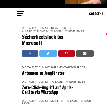
GOERGEN.LU
DIGITALISATIOUN & IT
INFRASTRUKTUR &
LANDENTWÉCKLUNG
PARLAMENTARESCH FROEN
Sécherheetslück bei
Microsoft
DIGITALISATIOUN & IT
PARLAMENTARESCH FROEN
Antennen zu Jonglënster
DIGITALISATIOUN & IT
PARLAMENTARESCH FROEN
Zero-Click-Angriff auf Apple-
Geräte via WhatsApp
DIGITALISATIOUN & IT
MOBILITÉIT
PARLAMENTARESCH
FROEN