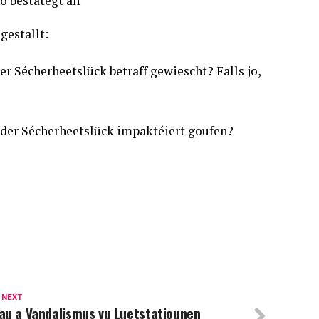
ho bestätegt an
estallt:
r Sécherheetslück betraff gewiescht? Falls jo,
 der Sécherheetslück impaktéiert goufen?
 NEXT
au a Vandalismus vu Luetstatiounen