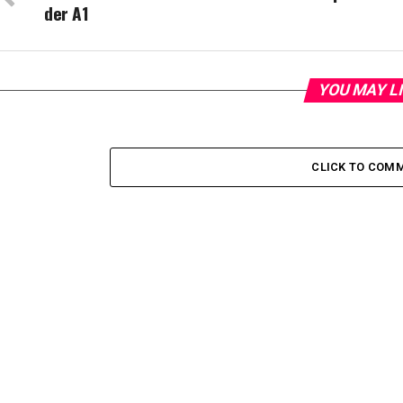
der A1
YOU MAY L
CLICK TO COM