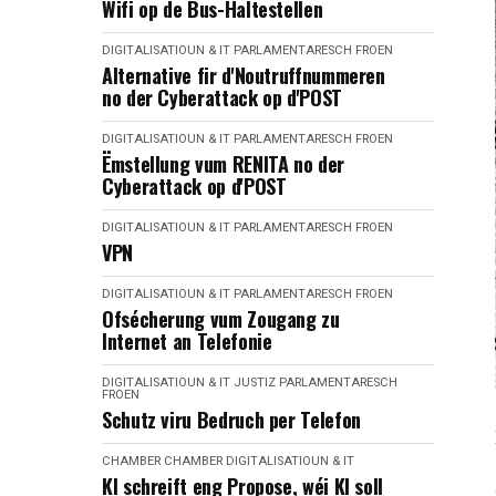
Wifi op de Bus-Haltestellen
DIGITALISATIOUN & IT
PARLAMENTARESCH FROEN
Alternative fir d'Noutruffnummeren
no der Cyberattack op d'POST
DIGITALISATIOUN & IT
PARLAMENTARESCH FROEN
Ëmstellung vum RENITA no der
Cyberattack op d'POST
DIGITALISATIOUN & IT
PARLAMENTARESCH FROEN
VPN
DIGITALISATIOUN & IT
PARLAMENTARESCH FROEN
Ofsécherung vum Zougang zu
Internet an Telefonie
DIGITALISATIOUN & IT
JUSTIZ
PARLAMENTARESCH
FROEN
Schutz viru Bedruch per Telefon
CHAMBER
CHAMBER
DIGITALISATIOUN & IT
KI schreift eng Propose, wéi KI soll