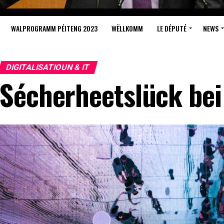
WALPROGRAMM PÉITENG 2023
WËLLKOMM
LE DÉPUTÉ
NEWS
DIGITALISATIOUN & IT
Sécherheetslück bei