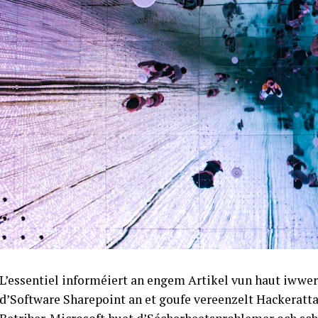
L’essentiel informéiert an engem Artikel vun haut iwwert
d’Software Sharepoint an et goufe vereenzelt Hackeratta