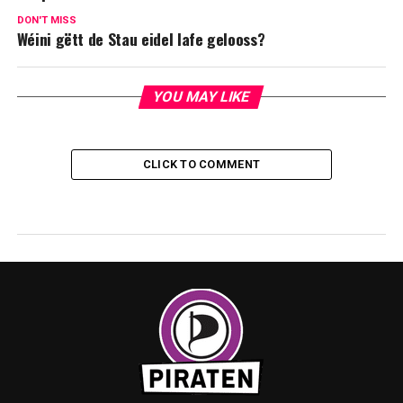
DON'T MISS
Wéini gëtt de Stau eidel lafe gelooss?
YOU MAY LIKE
CLICK TO COMMENT