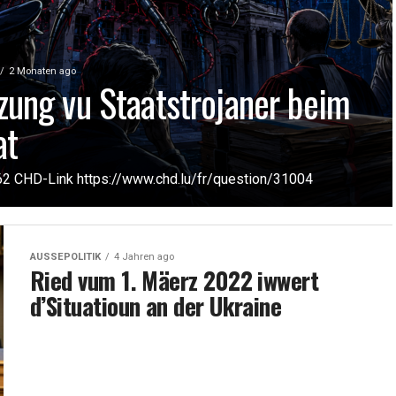
2 Monaten ago
zung vu Staatstrojaner beim
at
62 CHD-Link https://www.chd.lu/fr/question/31004
AUSSEPOLITIK
4 Jahren ago
Ried vum 1. Mäerz 2022 iwwert
d’Situatioun an der Ukraine