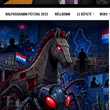
WALPROGRAMM PÉITENG 2023
WËLLKOMM
LE DÉPUTÉ
NEWS