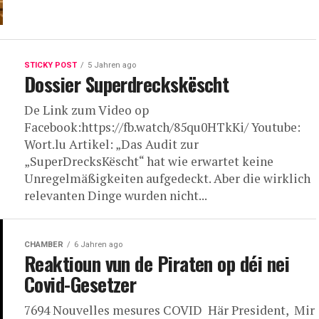
STICKY POST
5 Jahren ago
Dossier Superdreckskëscht
De Link zum Video op
Facebook:https://fb.watch/85qu0HTkKi/ Youtube:
Wort.lu Artikel: „Das Audit zur
„SuperDrecksKëscht“ hat wie erwartet keine
Unregelmäßigkeiten aufgedeckt. Aber die wirklich
relevanten Dinge wurden nicht...
CHAMBER
6 Jahren ago
Reaktioun vun de Piraten op déi nei
Covid-Gesetzer
7694 Nouvelles mesures COVID Här President, Mir