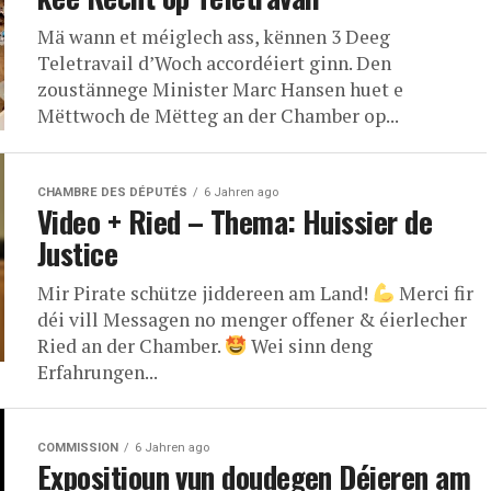
Mä wann et méiglech ass, kënnen 3 Deeg
Teletravail d’Woch accordéiert ginn. Den
zoustännege Minister Marc Hansen huet e
Mëttwoch de Mëtteg an der Chamber op...
CHAMBRE DES DÉPUTÉS
6 Jahren ago
Video + Ried – Thema: Huissier de
Justice
Mir Pirate schütze jiddereen am Land!
Merci fir
déi vill Messagen no menger offener & éierlecher
Ried an der Chamber.
Wei sinn deng
Erfahrungen...
COMMISSION
6 Jahren ago
Expositioun vun doudegen Déieren am