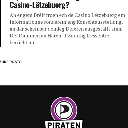
Casino-Lëtzebuerg?
An engem Bréif froen ech de Casino Lëtzebuerg ëm
Informatioune ronderëm eng Konschtausstellung,
an där scheinbar doudeg Déieren ausgestallt sinn.
Déi Dammen an Hären, d’Zeitung L’essentiel
beriicht an...
MORE POSTS