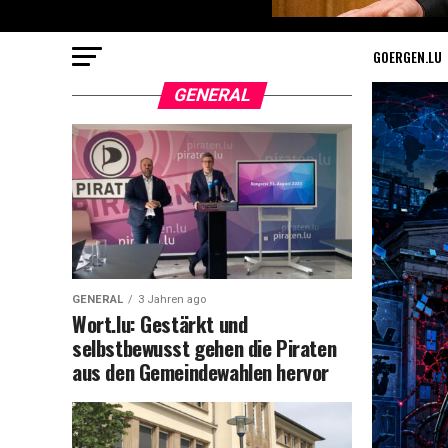
GOERGEN.LU
GENERAL
GENERAL
3 Jahren ago
Wort.lu: Gestärkt und
selbstbewusst gehen die Piraten
aus den Gemeindewahlen hervor