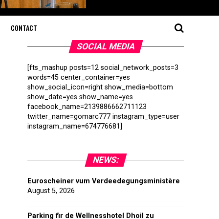
CONTACT
SOCIAL MEDIA
[fts_mashup posts=12 social_network_posts=3
words=45 center_container=yes
show_social_icon=right show_media=bottom
show_date=yes show_name=yes
facebook_name=2139886662711123
twitter_name=gomarc777 instagram_type=user
instagram_name=674776681]
NEWS:
Euroscheiner vum Verdeedegungsministère
August 5, 2026
Parking fir de Wellnesshotel Dhoil zu