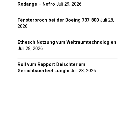
Rodange – Nofro
Juli 29, 2026
Fënsterbroch bei der Boeing 737-800
Juli 28,
2026
Ethesch Notzung vum Weltraumtechnologien
Juli 28, 2026
Roll vum Rapport Deischter am
Geriichtsuerteel Lunghi
Juli 28, 2026