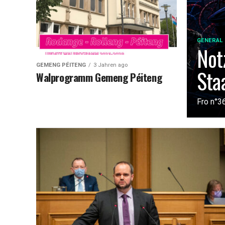
GENERAL
Not
GEMENG PÉITENG
3 Jahren ago
Sta
Walprogramm Gemeng Péiteng
Fro n°3