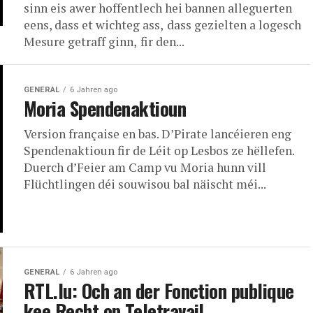
sinn eis awer hoffentlech hei bannen alleguerten
eens, dass et wichteg ass, dass gezielten a logesch
Mesure getraff ginn, fir den...
GENERAL
6 Jahren ago
Moria Spendenaktioun
Version française en bas. D’Pirate lancéieren eng
Spendenaktioun fir de Léit op Lesbos ze hëllefen.
Duerch d’Feier am Camp vu Moria hunn vill
Flüchtlingen déi souwisou bal näischt méi...
GENERAL
6 Jahren ago
RTL.lu: Och an der Fonction publique
kee Recht op Teletravail