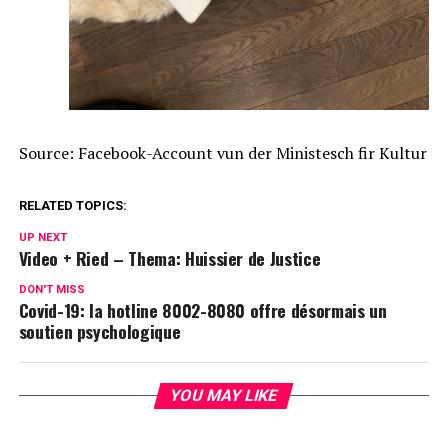
Source: Facebook-Account vun der Ministesch fir Kultur
RELATED TOPICS:
UP NEXT
Video + Ried – Thema: Huissier de Justice
DON'T MISS
Covid-19: la hotline 8002-8080 offre désormais un
soutien psychologique
YOU MAY LIKE