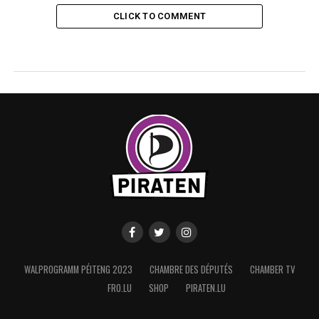
CLICK TO COMMENT
WALPROGRAMM PÉITENG 2023
CHAMBRE DES DÉPUTÉS
CHAMBER TV
FRO.LU
SHOP
PIRATEN.LU