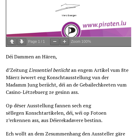
Page
1
/
1
Zoom
100%
Déi Dammen an Hären,
d’Zeitung
L’essentiel beriicht
an engem Artikel vum 8te
Mäerz iwwert eng Konschtausstellung vun der
Madamm Jung beriicht, déi an de Gebailechkeeten vum
Casino-Lëtzebuerg ze gesinn ass.
Op dëser Ausstellung fannen sech eng
sëllegen Konschtartikelen, déi, wéi op Fotoen
z’erkennen ass, aus Déierekadavere bestinn.
Ech wollt an dem Zesummenhang den Aussteller gäre