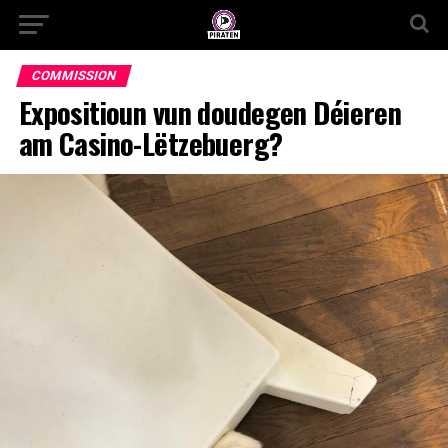
COMMISSION
Expositioun vun doudegen Déieren
am Casino-Lëtzebuerg?