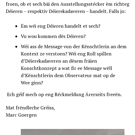
froen, ob et sech bäi den Ausstellungsstécker ëm richteg
Déieren – respektiv Déierekadaveren – handelt. Falls jo:
Ëm wéi eng Déieren handelt et sech?
Vu wou kommen dës Déieren?
Wéi ass de Message vun der Kënschtlerin an dem
Kontext ze verstoen? Wéi eng Roll spillen
d’Déierekadaveren an dësem fräien
Konschtkonzept a wat fir ee Message wëll
d’Kënschtlerin dem Observateur mat op de
Wee ginn?
Ech géif mech op eng Réckmeldung Ärerseits freeën.
Mat frëndleche Gréiss,
Marc Goergen