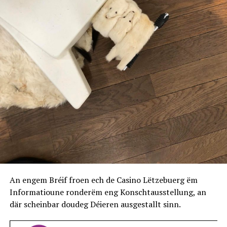
An engem Bréif froen ech de Casino Lëtzebuerg ëm
Informatioune ronderëm eng Konschtausstellung, an
där scheinbar doudeg Déieren ausgestallt sinn.