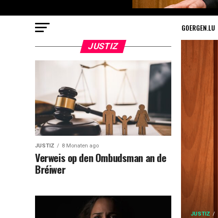
GOERGEN.LU
JUSTIZ
JUSTIZ
8 Monaten ago
Verweis op den Ombudsman an de
Bréiwer
JUSTIZ