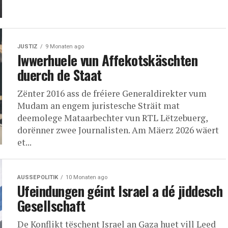
JUSTIZ
9 Monaten ago
Iwwerhuele vun Affekotskäschten
duerch de Staat
Zënter 2016 ass de fréiere Generaldirekter vum
Mudam an engem juristesche Sträit mat
deemolege Mataarbechter vun RTL Lëtzebuerg,
dorënner zwee Journalisten. Am Mäerz 2026 wäert
et...
AUSSEPOLITIK
10 Monaten ago
Ufeindungen géint Israel a dé jiddesch
Gesellschaft
De Konflikt tëschent Israel an Gaza huet vill Leed