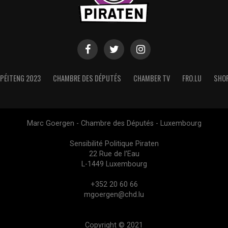
PÉITENG 2023
CHAMBRE DES DÉPUTÉS
CHAMBER TV
FRO.LU
SHO
Marc Goergen - Chambre des Députés - Luxembourg
Sensibilité Politique Piraten
22 Rue de l’Eau
L-1449 Luxembourg
+352 20 60 66
mgoergen@chd.lu
Copyright © 2021