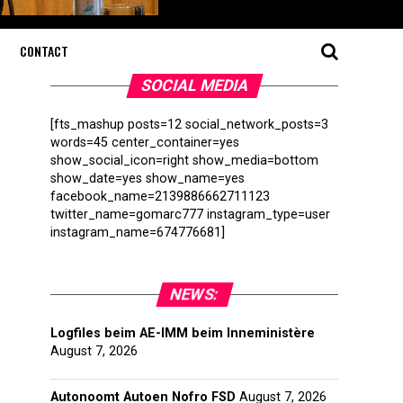
CONTACT
SOCIAL MEDIA
[fts_mashup posts=12 social_network_posts=3
words=45 center_container=yes
show_social_icon=right show_media=bottom
show_date=yes show_name=yes
facebook_name=2139886662711123
twitter_name=gomarc777 instagram_type=user
instagram_name=674776681]
NEWS:
Logfiles beim AE-IMM beim Inneministère
August 7, 2026
Autonoomt Autoen Nofro FSD
August 7, 2026