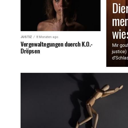
Die
men
wie
JUSTIZ
8 Monaten ago
Vergewaltegungen duerch K.O.-
Mir gou
Drëpsen
justice
d’Schlas