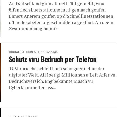
An Däitschland ginn aktuell Fäll gemellt, wou
ëffentlech Luetstatioune futti gemaach goufen.
Ënnert Anerem goufen op d’Schnellluetstatiounen
d’Luedekabelen ofgeschnidden a geklaut. An deem
Zesummenhang hu mir...
DIGITALISATIOUN & IT
1 Jahr ago
Schutz viru Bedruch per Telefon
D’Verbrieche schléift ni a scho guer net an der
digitaler Welt. All Joer gi Milliounen u Leit Affer vu
Bedruchsversich. Eng bekannte Masch vu
Cyberkriminellen ass...