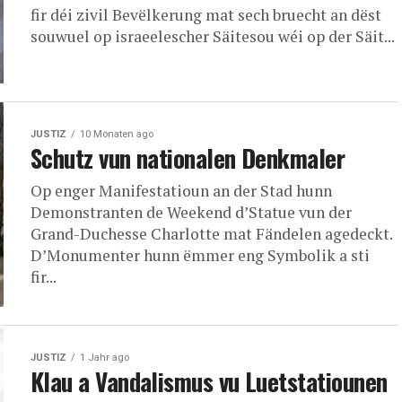
fir déi zivil Bevëlkerung mat sech bruecht an dëst
souwuel op israeelescher Säitesou wéi op der Säit...
JUSTIZ
10 Monaten ago
Schutz vun nationalen Denkmaler
Op enger Manifestatioun an der Stad hunn
Demonstranten de Weekend d’Statue vun der
Grand-Duchesse Charlotte mat Fändelen agedeckt.
D’Monumenter hunn ëmmer eng Symbolik a sti
fir...
JUSTIZ
1 Jahr ago
Klau a Vandalismus vu Luetstatiounen