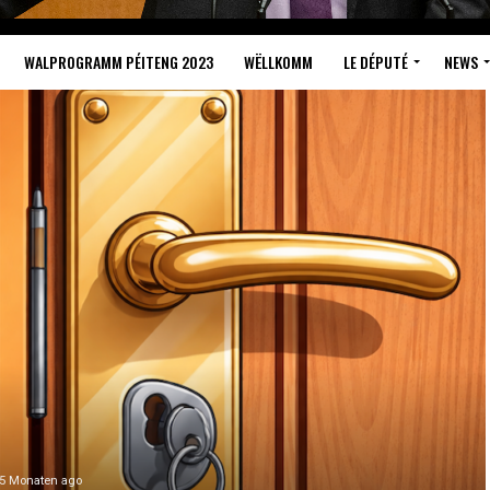
WALPROGRAMM PÉITENG 2023
WËLLKOMM
LE DÉPUTÉ
NEWS
5 Monaten ago