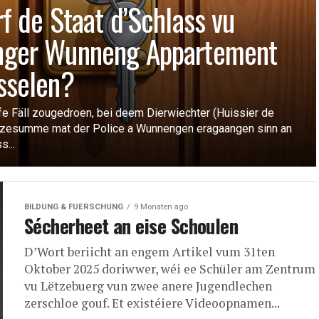
rf de Staat d’Schlass vu
ger Wunneng Appartement
sselen?
fe Fäll zougedroen, bei deem Dierwiechter (Huissier de
) zesumme mat der Police a Wunnengen eragaangen sinn an
s...
BILDUNG & FUERSCHUNG
9 Monaten ago
Sécherheet an eise Schoulen
D’Wort beriicht an engem Artikel vum 31ten
Oktober 2025 doriwwer, wéi ee Schüler am Zentrum
vu Lëtzebuerg vun zwee anere Jugendlechen
zerschloe gouf. Et existéiere Videoopnamen...