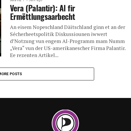
JUSTIZ
1 Jahr ago
Vera (Palantir): AI fir
Ermëttlungsaarbecht
An eisem Nopeschland Däitschland ginn et an der
Sécherheetspolitik Diskussiounen iwwert
d’Notzung vun engem AI-Programm mam Numm
„Vera“ vun der US-amerikanescher Firma Palantir.
Ee rezenten Artikel...
MORE POSTS