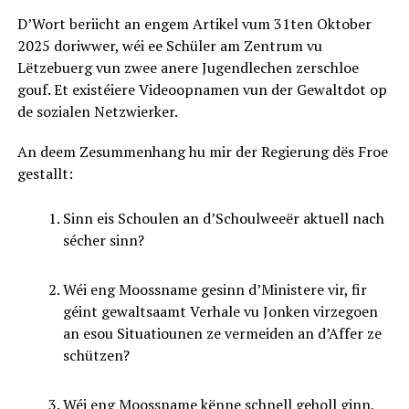
D’Wort beriicht an engem Artikel vum 31ten Oktober
2025 doriwwer, wéi ee Schüler am Zentrum vu
Lëtzebuerg vun zwee anere Jugendlechen zerschloe
gouf. Et existéiere Videoopnamen vun der Gewaltdot op
de sozialen Netzwierker.
An deem Zesummenhang hu mir der Regierung dës Froe
gestallt:
Sinn eis Schoulen an d’Schoulweeër aktuell nach
sécher sinn?
Wéi eng Moossname gesinn d’Ministere vir, fir
géint gewaltsaamt Verhale vu Jonken virzegoen
an esou Situatiounen ze vermeiden an d’Affer ze
schützen?
Wéi eng Moossname kënne schnell geholl ginn,