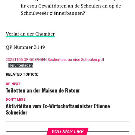
fir esou Gewaltdoten an de Schoulen an op de
Schoulweeër z’ënnerbannen?
Verlaf an der Chamber
QP Nummer 3149
20251105 QP GOERGEN Sécherheet an eise Schoulen.pdf
Herunterladen
RELATED TOPICS:
UP NEXT
Toiletten an der Maison de Retour
DON'T MISS
Aktivitéiten vum Ex-Wirtschaftsminister Etienne
Schneider
YOU MAY LIKE