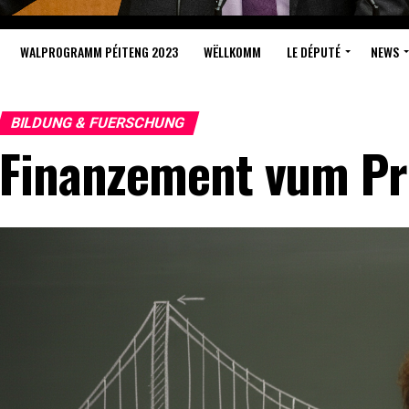
WALPROGRAMM PÉITENG 2023
WËLLKOMM
LE DÉPUTÉ
NEWS
BILDUNG & FUERSCHUNG
Finanzement vum Pr