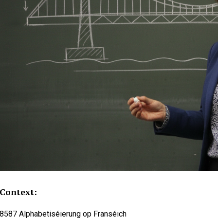
Context:
8587 Alphabetiséierung op Franséich