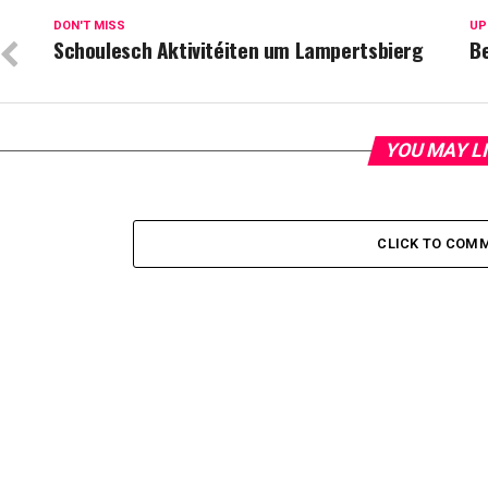
DON'T MISS
UP
Schoulesch Aktivitéiten um Lampertsbierg
B
YOU MAY L
CLICK TO COM