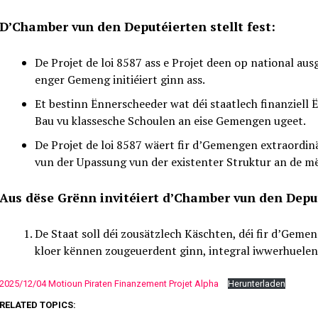
D’Chamber vun den Deputéierten stellt fest:
De Projet de loi 8587 ass e Projet deen op national a
enger Gemeng initiéiert ginn ass.
Et bestinn Ënnerscheeder wat déi staatlech finanziel
Bau vu klassesche Schoulen an eise Gemengen ugeet.
De Projet de loi 8587 wäert fir d’Gemengen extraordi
vun der Upassung vun der existenter Struktur an de 
Aus dëse Grënn invitéiert d’Chamber vun den Depu
De Staat soll déi zousätzlech Käschten, déi fir d’Geme
kloer kënnen zougeuerdent ginn, integral iwwerhuelen
2025/12/04 Motioun Piraten Finanzement Projet Alpha
Herunterladen
RELATED TOPICS: