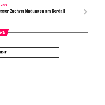
 NEXT
esser Zuchverbindungen am Kordall
IKE
MENT