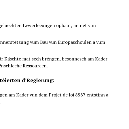
usgeluechten Iwwerleeungen opbaut, an net vun
l Ënnerstëtzung vum Bau vun Europaschoulen a vum
när Käschte mat sech bréngen, besonnesch am Kader
mënschleche Ressourcen.
téierten d’Regierung:
ngen am Kader vun dem Projet de loi 8587 entstinn a
.