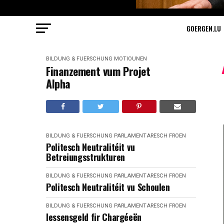
GOERGEN.LU
BILDUNG & FUERSCHUNG
MOTIOUNEN
Finanzement vum Projet
Alpha
BILDUNG & FUERSCHUNG
PARLAMENTARESCH FROEN
Politesch Neutralitéit vu
Betreiungsstrukturen
BILDUNG & FUERSCHUNG
PARLAMENTARESCH FROEN
Politesch Neutralitéit vu Schoulen
BILDUNG & FUERSCHUNG
PARLAMENTARESCH FROEN
Iessensgeld fir Chargéeën