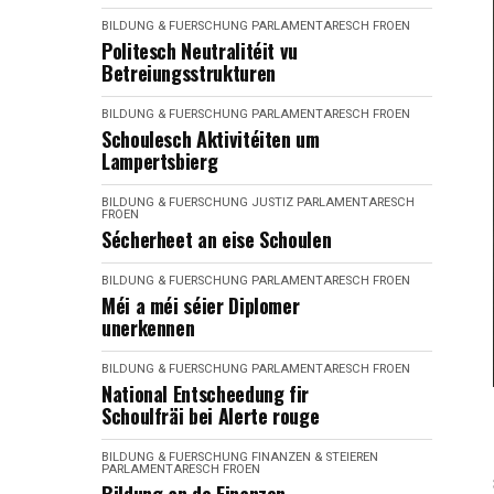
BILDUNG & FUERSCHUNG
PARLAMENTARESCH FROEN
Politesch Neutralitéit vu
Betreiungsstrukturen
BILDUNG & FUERSCHUNG
PARLAMENTARESCH FROEN
Schoulesch Aktivitéiten um
Lampertsbierg
BILDUNG & FUERSCHUNG
JUSTIZ
PARLAMENTARESCH
FROEN
Sécherheet an eise Schoulen
BILDUNG & FUERSCHUNG
PARLAMENTARESCH FROEN
Méi a méi séier Diplomer
unerkennen
BILDUNG & FUERSCHUNG
PARLAMENTARESCH FROEN
National Entscheedung fir
Schoulfräi bei Alerte rouge
BILDUNG & FUERSCHUNG
FINANZEN & STEIEREN
PARLAMENTARESCH FROEN