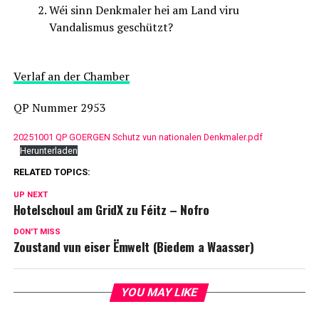
Wéi sinn Denkmaler hei am Land viru
Vandalismus geschützt?
Verlaf an der Chamber
QP Nummer 2953
20251001 QP GOERGEN Schutz vun nationalen Denkmaler.pdf
Herunterladen
RELATED TOPICS:
UP NEXT
Hotelschoul am GridX zu Féitz – Nofro
DON'T MISS
Zoustand vun eiser Ëmwelt (Biedem a Waasser)
YOU MAY LIKE