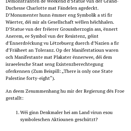
Demonstranten de Weekend d’Statue vun der Grand-
Duchesse Charlotte mat Fändelen agedeckt.
D’Monumenter hunn ëmmer eng Symbolik a sti fir
Wäerter, déi mir als Gesellschaft wëllen héichhalen.
D’Statue vun der fréierer Groussherzogin ass, ënnert
Anerem, ee Symbol vun der Resistenz, géint
d’Ënnerdréckung vu Lëtzebuerg duerch d’Nazien a fir
d’Fräiheet an Toleranz. Op der Manifestatioun waren
och Manifestante mat Plakater ënnerwee, déi dem
israeelesche Staat seng Existenzberechtegung
oferkennen (Zum Beispill: „There is only one State
Palestine forty-eight“).
An deem Zesummenhang hu mir der Regierung dës Froe
gestallt:
Wéi ginn Denkmaler hei am Land virun esou
symboleschen Aktiounen geschützt?