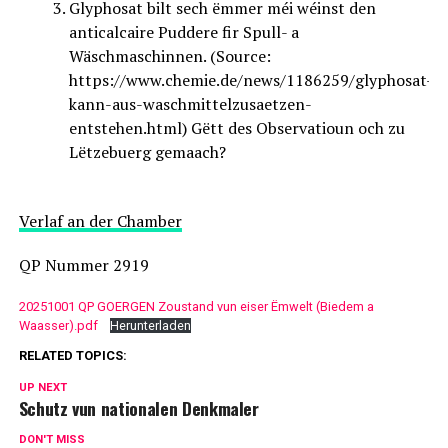
Glyphosat bilt sech ëmmer méi wéinst den
anticalcaire Puddere fir Spull- a
Wäschmaschinnen. (Source:
https://www.chemie.de/news/1186259/glyphosat-
kann-aus-waschmittelzusaetzen-
entstehen.html) Gëtt des Observatioun och zu
Lëtzebuerg gemaach?
Verlaf an der Chamber
QP Nummer 2919
20251001 QP GOERGEN Zoustand vun eiser Ëmwelt (Biedem a
Waasser).pdf
Herunterladen
RELATED TOPICS:
UP NEXT
Schutz vun nationalen Denkmaler
DON'T MISS