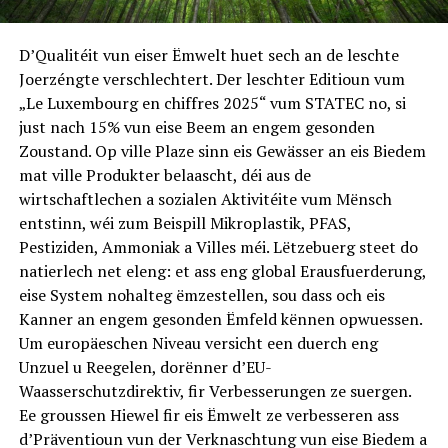
D’Qualitéit vun eiser Ëmwelt huet sech an de leschte
Joerzéngte verschlechtert. Der leschter Editioun vum
„Le Luxembourg en chiffres 2025“ vum STATEC no, si
just nach 15% vun eise Beem an engem gesonden
Zoustand. Op ville Plaze sinn eis Gewässer an eis Biedem
mat ville Produkter belaascht, déi aus de
wirtschaftlechen a sozialen Aktivitéite vum Mënsch
entstinn, wéi zum Beispill Mikroplastik, PFAS,
Pestiziden, Ammoniak a Villes méi. Lëtzebuerg steet do
natierlech net eleng: et ass eng global Erausfuerderung,
eise System nohalteg ëmzestellen, sou dass och eis
Kanner an engem gesonden Ëmfeld kënnen opwuessen.
Um europäeschen Niveau versicht een duerch eng
Unzuel u Reegelen, dorënner d’EU-
Waasserschutzdirektiv, fir Verbesserungen ze suergen.
Ee groussen Hiewel fir eis Ëmwelt ze verbesseren ass
d’Präventioun vun der Verknaschtung vun eise Biedem a