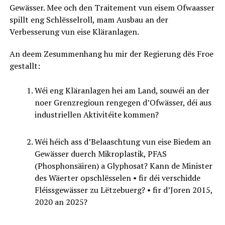
Gewässer. Mee och den Traitement vun eisem Ofwaasser
spillt eng Schlësselroll, mam Ausbau an der
Verbesserung vun eise Kläranlagen.
An deem Zesummenhang hu mir der Regierung dës Froe
gestallt:
Wéi eng Kläranlagen hei am Land, souwéi an der
noer Grenzregioun rengegen d’Ofwässer, déi aus
industriellen Aktivitéite kommen?
Wéi héich ass d’Belaaschtung vun eise Biedem an
Gewässer duerch Mikroplastik, PFAS
(Phosphonsäiren) a Glyphosat? Kann de Minister
des Wäerter opschlësselen • fir déi verschidde
Fléissgewässer zu Lëtzebuerg? • fir d’Joren 2015,
2020 an 2025?