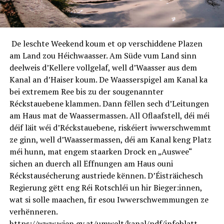
De leschte Weekend koum et op verschiddene Plazen
am Land zou Héichwaasser. Am Süde vum Land sinn
deelweis d’Kellere vollgelaf, well d’Waasser aus dem
Kanal an d’Haiser koum. De Waasserspigel am Kanal ka
bei extremem Ree bis zu der sougenannter
Réckstauebene klammen. Dann fëllen sech d’Leitungen
am Haus mat de Waassermassen. All Oflaafstell, déi méi
déif läit wéi d’Réckstauebene, riskéiert iwwerschwemmt
ze ginn, well d’Waassermassen, déi am Kanal keng Platz
méi hunn, mat engem staarken Drock en „Auswee“
sichen an duerch all Ëffnungen am Haus ouni
Réckstausécherung austriede kënnen. D’Éisträichesch
Regierung gëtt eng Réi Rotschléi un hir Bieger:innen,
wat si solle maachen, fir esou Iwwerschwemmungen ze
verhënneren.
https://www.wien.gv.at/umwelt/kanal/pdf/infoblatt-