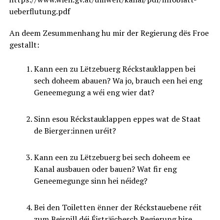
ueberflutung.pdf
An deem Zesummenhang hu mir der Regierung dës Froe
gestallt:
Kann een zu Lëtzebuerg Réckstauklappen bei
sech doheem abauen? Wa jo, brauch een hei eng
Geneemegung a wéi eng wier dat?
Sinn esou Réckstauklappen eppes wat de Staat
de Bierger:innen uréit?
Kann een zu Lëtzebuerg bei sech doheem ee
Kanal ausbauen oder bauen? Wat fir eng
Geneemegunge sinn hei néideg?
Bei den Toiletten ënner der Réckstauebene réit
zum Beispill déi Éisträichesch Regierung hire