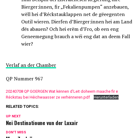
Bierger:innen, fir „Fekalienpumpen“ anzebauen,
wëll hei d’Réckstauklappen net de gëeegenten
Outil wieren. Dierfen d’Bierger:innen hei am Land
dës abauen? Och hei erëm d’Fro, ob een eng
Geneemegung brauch a wéi eng dat an deem Fall
wier?
Verlaf an der Chamber
QP Nummer 967
20240708 QP GOERGEN Wat kënnen d’Leit doheem maache fir e
Réckstau bei Héichwaasser ze verhënneren.pdf
Herunterladen
RELATED TOPICS:
UP NEXT
Nei Destinatioune vun der Luxair
DON'T MISS