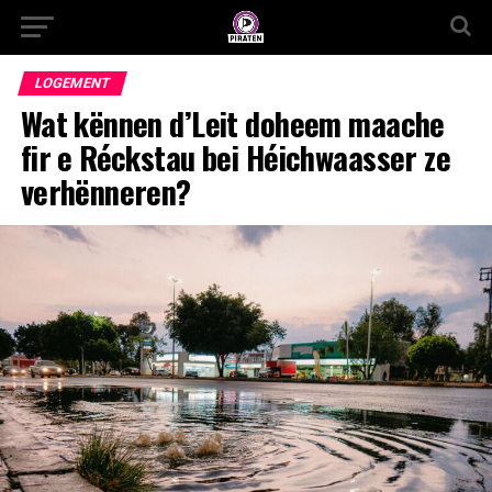
LOGEMENT
Wat kënnen d’Leit doheem maache
fir e Réckstau bei Héichwaasser ze
verhënneren?