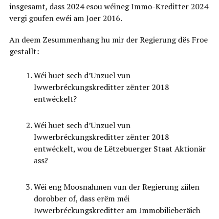
insgesamt, dass 2024 esou wéineg Immo-Kreditter 2024
vergi goufen ewéi am Joer 2016.
An deem Zesummenhang hu mir der Regierung dës Froe
gestallt:
Wéi huet sech d’Unzuel vun
Iwwerbréckungskreditter zënter 2018
entwéckelt?
Wéi huet sech d’Unzuel vun
Iwwerbréckungskreditter zënter 2018
entwéckelt, wou de Lëtzebuerger Staat Aktionär
ass?
Wéi eng Moosnahmen vun der Regierung ziilen
dorobber of, dass erëm méi
Iwwerbréckungskreditter am Immobilieberäich