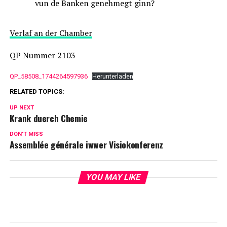
vun de Banken genehmegt ginn?
Verlaf an der Chamber
QP Nummer 2103
QP_58508_1744264597936
Herunterladen
RELATED TOPICS:
UP NEXT
Krank duerch Chemie
DON'T MISS
Assemblée générale iwwer Visiokonferenz
YOU MAY LIKE