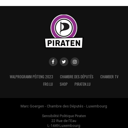
WALPROGRAMM PÉITENG 2023
CHAMBRE DES DÉPUTÉS
CHAMBER TV
FRO.LU
SHOP
PIRATEN.LU
Marc Goergen - Chambre des Députés - Luxembourg
Sensibilité Politique Piraten
22 Rue de l’Eau
L-1449 Luxembourg