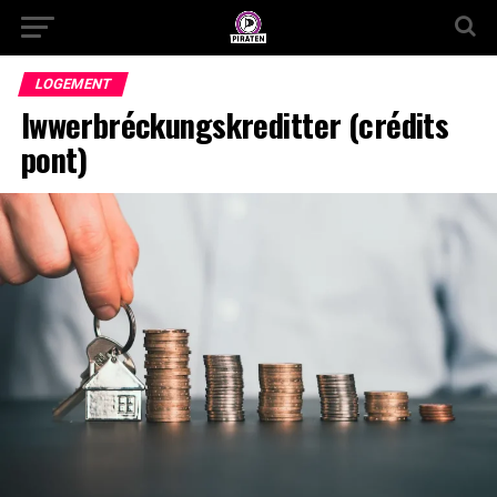
LOGEMENT
Iwwerbréckungskreditter (crédits
pont)