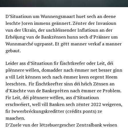
D’Situatioun um Wunnengsmaart huet sech an deene
leschte Joren immens geännert. Zënter der Invasioun
vun der Ukrain, der uschléissender Inflatioun an der
Erhéijung vun de Bankzënsen hunn sech d’Präisser um
Wunnmarché ugepasst. Et gëtt manner verkaf a manner
gebaut.
Leider ass d’Situatioun fir Éischtkeefer oder Leit, déi
plënnere wëllen, domadder nach ëmmer net besser ginn
a vill Leit kënnen sech nach ëmmer keen eegent Heem
leeschten. Fir Éischtkeefter sinn déi héich Zënsen an
d’Käschte vun de Bankeprêten nach ëmmer ee Problem.
Fir Leit, déi plënnere wëllen, ass d’Situatioun
erschwéiert, well vill Banken sech zënter 2022 weigeren,
fir Iwwerbréckungskreditter (crédits ponts) ze
maachen.
D’Zuele vun der lëtzebuergescher Zentralbank weisen