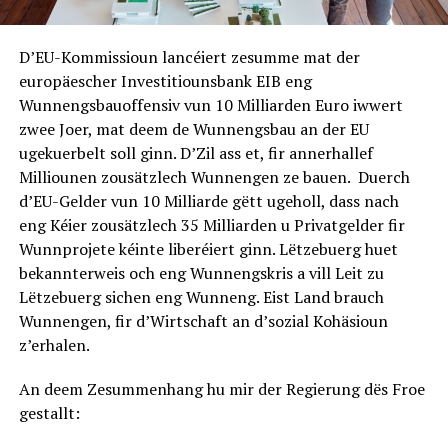
D’EU-Kommissioun lancéiert zesumme mat der
europäescher Investitiounsbank EIB eng
Wunnengsbauoffensiv vun 10 Milliarden Euro iwwert
zwee Joer, mat deem de Wunnengsbau an der EU
ugekuerbelt soll ginn. D’Zil ass et, fir annerhallef
Milliounen zousätzlech Wunnengen ze bauen. Duerch
d’EU-Gelder vun 10 Milliarde gëtt ugeholl, dass nach
eng Kéier zousätzlech 35 Milliarden u Privatgelder fir
Wunnprojete kéinte liberéiert ginn. Lëtzebuerg huet
bekannterweis och eng Wunnengskris a vill Leit zu
Lëtzebuerg sichen eng Wunneng. Eist Land brauch
Wunnengen, fir d’Wirtschaft an d’sozial Kohäsioun
z’erhalen.
An deem Zesummenhang hu mir der Regierung dës Froe
gestallt: