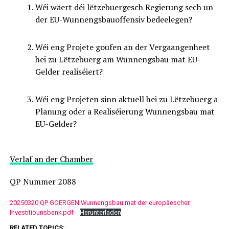
Wéi wäert déi lëtzebuergesch Regierung sech un
der EU-Wunnengsbauoffensiv bedeelegen?
Wéi eng Projete goufen an der Vergaangenheet
hei zu Lëtzebuerg am Wunnengsbau mat EU-
Gelder realiséiert?
Wéi eng Projeten sinn aktuell hei zu Lëtzebuerg a
Planung oder a Realiséierung Wunnengsbau mat
EU-Gelder?
Verlaf an der Chamber
QP Nummer 2088
20250320 QP GOERGEN Wunnengsbau mat der europäescher
Investitiounsbank.pdf
Herunterladen
RELATED TOPICS: