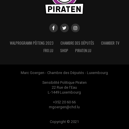
WALPROGRAMM PÉITENG 2023
CHAMBRE DES DÉPUTÉS
CHAMBER TV
FRO.LU
SHOP
PIRATEN.LU
Marc Goergen - Chambre des Députés - Luxembourg
Sensibilité Politique Piraten
22 Rue de l’Eau
L-1449 Luxembourg
+352 20 60 66
mgoergen@chd.lu
Copyright © 2021