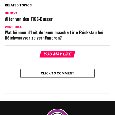
RELATED TOPICS:
UP NEXT
Alter vun den TICE-Busser
DON'T MISS
Wat kënnen d’Leit doheem maache fir e Réckstau bei
Héichwaasser ze verhënneren?
YOU MAY LIKE
CLICK TO COMMENT