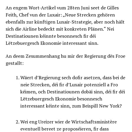
An engem Wort-Artikel vum 28ten Juni seet de Gilles
Feith, Chef vun der Luxair: „Neue Strecken gehören
ebenfalls zur künftigen Luxair-Strategie, aber noch hält
sich die Airline bedeckt mit konkreten Plänen.“ Nei
Destinatiounen kéinnte besonnesch fir déi
Lëtzebuergesch Ekonomie interessant sinn.
An deem Zesummenhang hu mir der Regierung dës Froe
gestallt:
Wäert d’Regierung sech dofir asetzen, dass bei de
neie Strecken, déi fir d’Luxair potenziell a Fro
kéimen, och Destinatiounen dobäi sinn, déi fir déi
Lëtzebuergesch Ekonomie besonnesch
interessant kéinte sinn, zum Beispill New York?
Wei eng Ureizer wier de Wirtschaftsministère
eventuell bereet ze proposéieren, fir dass