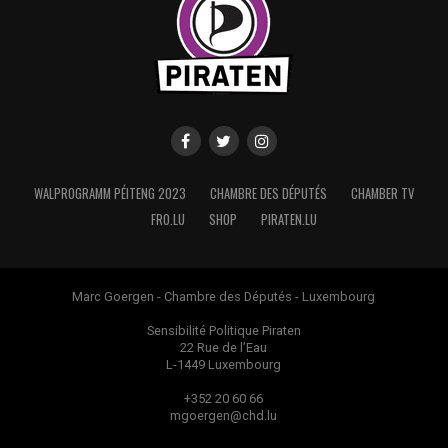
WALPROGRAMM PÉITENG 2023
CHAMBRE DES DÉPUTÉS
CHAMBER TV
FRO.LU
SHOP
PIRATEN.LU
Marc Goergen - Chambre des Députés - Luxembourg
Sensibilité Politique Piraten
22 Rue de l’Eau
L-1449 Luxembourg
+352 20 60 66
mgoergen@chd.lu