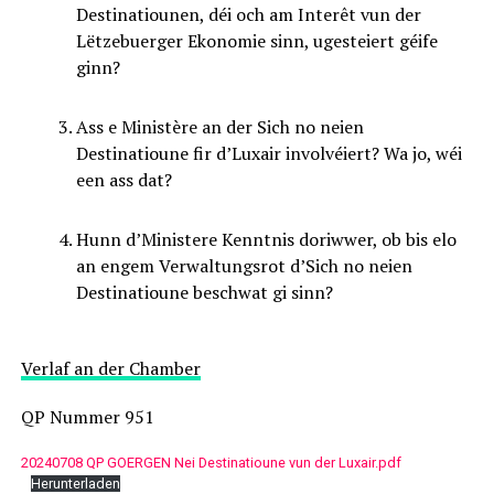
Destinatiounen, déi och am Interêt vun der
Lëtzebuerger Ekonomie sinn, ugesteiert géife
ginn?
Ass e Ministère an der Sich no neien
Destinatioune fir d’Luxair involvéiert? Wa jo, wéi
een ass dat?
Hunn d’Ministere Kenntnis doriwwer, ob bis elo
an engem Verwaltungsrot d’Sich no neien
Destinatioune beschwat gi sinn?
Verlaf an der Chamber
QP Nummer 951
20240708 QP GOERGEN Nei Destinatioune vun der Luxair.pdf
Herunterladen