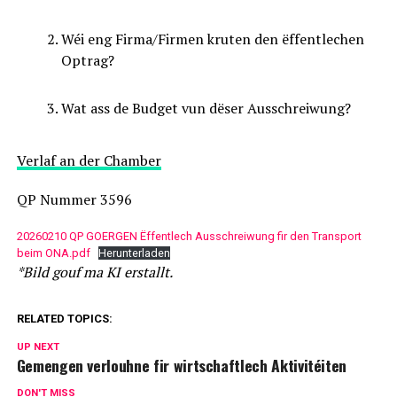
Wéi eng Firma/Firmen kruten den ëffentlechen
Optrag?
Wat ass de Budget vun dëser Ausschreiwung?
Verlaf an der Chamber
QP Nummer 3596
20260210 QP GOERGEN Ëffentlech Ausschreiwung fir den Transport
beim ONA.pdf
Herunterladen
*Bild gouf ma KI erstallt.
RELATED TOPICS:
UP NEXT
Gemengen verlouhne fir wirtschaftlech Aktivitéiten
DON'T MISS