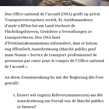
Den Office national de l’accueil (ONA) greift op privat
Transportentreprisen zeréck, fir Asyldemandeurs
d’asyle a BPIen hei am Land tëschent de
Flüchtlingsfoyeren, Geriichter a Verwaltungen ze
transportéieren. Den ONA huet
d’Petitiounskommissioun informéiert, dass et heizou
eng ëffentlech Ausschreiwung (Marché public) gouf
mam Numm « Service de transport professionnel de
personnes par route pour le compte de l’Office national
de l’accueil ».
An deem Zesummenhang hu mir der Regierung dës Froe
gestallt:
Ënnert wéi enge(n) Referenznummer(en) ass dës
Ausschreiwung um Portail vun de Marché publics
ze fannen?