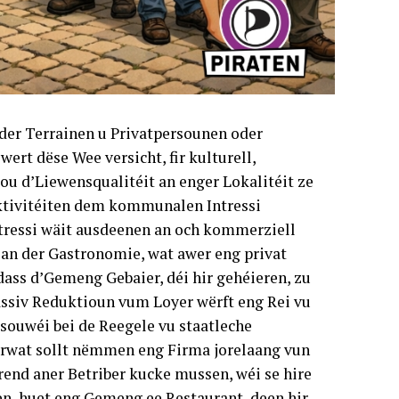
der Terrainen u Privatpersounen oder
ert dëse Wee versicht, fir kulturell,
ou d’Liewensqualitéit an enger Lokalitéit ze
tivitéiten dem kommunalen Intressi
ressi wäit ausdeenen an och kommerziell
 an der Gastronomie, wat awer eng privat
 dass d’Gemeng Gebaier, déi hir gehéieren, zu
ssiv Reduktioun vum Loyer wërft eng Rei vu
souwéi bei de Reegele vu staatleche
 firwat sollt nëmmen eng Firma jorelaang vun
end aner Betriber kucke mussen, wéi se hire
en, huet eng Gemeng ee Restaurant, deen hir