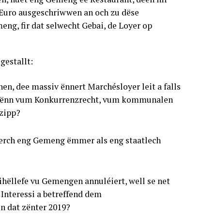
 Euro ausgeschriwwen an och zu dëse
ng, fir dat selwecht Gebai, de Loyer op
estallt:
n, dee massiv ënnert Marchésloyer leit a falls
am Sënn vum Konkurrenzrecht, vum kommunalen
nzipp?
uerch eng Gemeng ëmmer als eng staatlech
hëllefe vu Gemengen annuléiert, well se net
nteressi a betreffend dem
en dat zënter 2019?