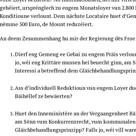
gehéiert, ursprénglech zu engem Monatsloyer vun 2.800
Konditioune verlount. Dem nächste Locataire huet d’Geme
nëmme 500 Euro, de Mount reduzéiert.
An deem Zesummenhang hu mir der Regierung dës Froe g
Dierf eng Gemeng ee Gebai zu engem Präis verloune
jo, wéi eng Krittäre mussen hei beuecht ginn, 
Interessi a betreffend dem Gläichbehandlungspri
Ass d’individuell Reduktioun vun engem Loyer d
Bäihëllef ze bewäerten?
Huet den Inneministère an der Vergaangenheet Bäi
am Sënn vum Konkurrenzrecht, vum kommunalen I
Gläichbehandlungsprinzipp? Falls jo, wéi vill war