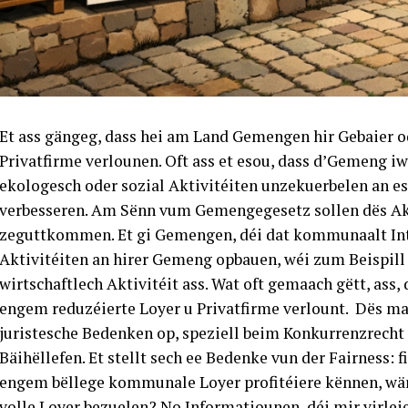
Et ass gängeg, dass hei am Land Gemengen hir Gebaier o
Privatfirme verlounen. Oft ass et esou, dass d’Gemeng iww
ekologesch oder sozial Aktivitéiten unzekuerbelen an es
verbesseren. Am Sënn vum Gemengegesetz sollen dës Ak
zeguttkommen. Et gi Gemengen, déi dat kommunaalt Int
Aktivitéiten an hirer Gemeng opbauen, wéi zum Beispill
wirtschaftlech Aktivitéit ass. Wat oft gemaach gëtt, ass,
engem reduzéierte Loyer u Privatfirme verlount. Dës ma
juristesche Bedenken op, speziell beim Konkurrenzrecht 
Bäihëllefen. Et stellt sech ee Bedenke vun der Fairness:
engem bëllege kommunale Loyer profitéiere kënnen, wär
volle Loyer bezuelen? No Informatiounen, déi mir virlei