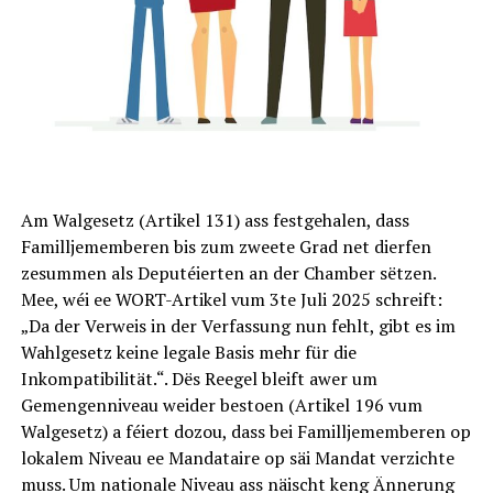
Am Walgesetz (Artikel 131) ass festgehalen, dass
Familljememberen bis zum zweete Grad net dierfen
zesummen als Deputéierten an der Chamber sëtzen.
Mee, wéi ee WORT-Artikel vum 3te Juli 2025 schreift:
„Da der Verweis in der Verfassung nun fehlt, gibt es im
Wahlgesetz keine legale Basis mehr für die
Inkompatibilität.“. Dës Reegel bleift awer um
Gemengenniveau weider bestoen (Artikel 196 vum
Walgesetz) a féiert dozou, dass bei Familljememberen op
lokalem Niveau ee Mandataire op säi Mandat verzichte
muss. Um nationale Niveau ass näischt keng Ännerung