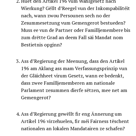
Huet den Artikel 196 vum Wahlgesetz nach
Wierkung? Gëllt d’Reegel vun der Inkompabilitéit
nach, wann zwou Persounen sech no der
Zesummesetzung vum Gemengerot bestueden?
Muss ee vun de Partner oder Familljemembere bis
zum drëtte Grad an deem Fall säi Mandat nom
Bestietnis opginn?
Ass d’Regierung der Meenung, dass den Artikel
196 am Aklang ass mam Verfassungsprinzip vun
der Gläichheet virum Gesetz, wann ee bedenkt,
dass zwee Familljememberen am nationale
Parlament zesummen dierfe sëtzen, mee net am
Gemengerot?
Ass d’Regierung gewëllt fir eng Ännerung um
Artikel 196 virzehuelen, fir méi Fairness tëschent
nationalen an lokalen Mandatairen ze schafen?