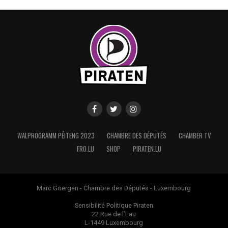
WALPROGRAMM PÉITENG 2023
CHAMBRE DES DÉPUTÉS
CHAMBER TV
FRO.LU
SHOP
PIRATEN.LU
Marc Goergen - Chambre des Députés - Luxembourg
Sensibilité Politique Piraten
22 Rue de l’Eau
L-1449 Luxembourg