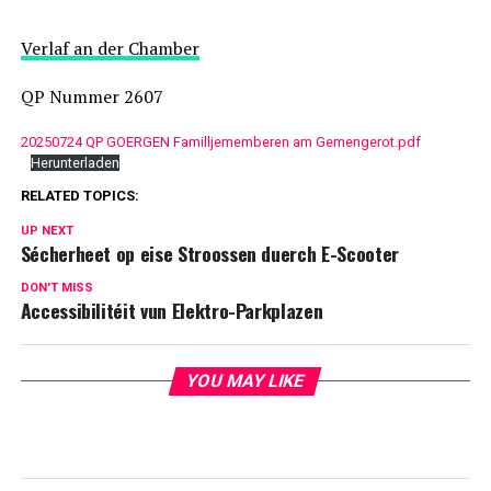
Verlaf an der Chamber
QP Nummer 2607
20250724 QP GOERGEN Familljememberen am Gemengerot.pdf
Herunterladen
RELATED TOPICS:
UP NEXT
Sécherheet op eise Stroossen duerch E-Scooter
DON'T MISS
Accessibilitéit vun Elektro-Parkplazen
YOU MAY LIKE