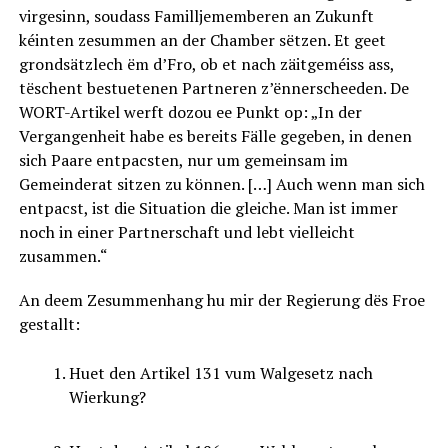
virgesinn, soudass Familljememberen an Zukunft
kéinten zesummen an der Chamber sëtzen. Et geet
grondsätzlech ëm d’Fro, ob et nach zäitgeméiss ass,
tëschent bestuetenen Partneren z’ënnerscheeden. De
WORT-Artikel werft dozou ee Punkt op: „In der
Vergangenheit habe es bereits Fälle gegeben, in denen
sich Paare entpacsten, nur um gemeinsam im
Gemeinderat sitzen zu können. […] Auch wenn man sich
entpacst, ist die Situation die gleiche. Man ist immer
noch in einer Partnerschaft und lebt vielleicht
zusammen.“
An deem Zesummenhang hu mir der Regierung dës Froe
gestallt:
Huet den Artikel 131 vum Walgesetz nach
Wierkung?