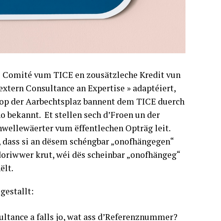
de Comité vum TICE en zousätzleche Kredit vun
xtern Consultance an Expertise » adaptéiert,
 op der Aarbechtsplaz bannent dem TICE duerch
o bekannt. Et stellen sech d’Froen un der
hwellewäerter vum ëffentlechen Opträg leit.
 dass si an dësem schéngbar „onofhängegen“
oriwwer krut, wéi dës scheinbar „onofhängeg“
ëlt.
estallt:
ultance a falls jo, wat ass d’Referenznummer?