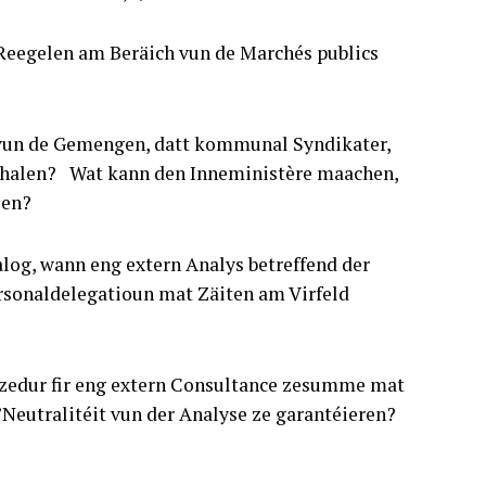
Reegelen am Beräich vun de Marchés publics
z vun de Gemengen, datt kommunal Syndikater,
en halen? Wat kann den Inneministère maachen,
len?
log, wann eng extern Analys betreffend der
ersonaldelegatioun mat Zäiten am Virfeld
rozedur fir eng extern Consultance zesumme mat
d’Neutralitéit vun der Analyse ze garantéieren?