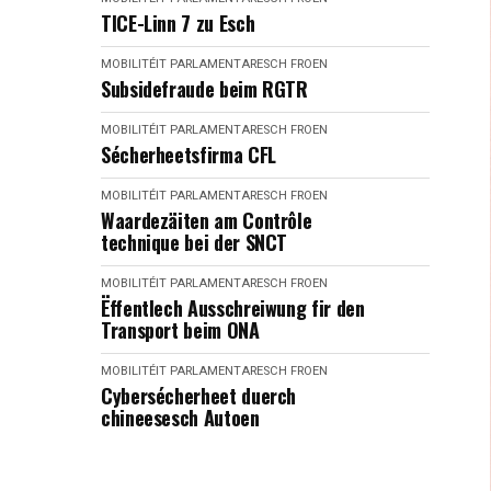
TICE-Linn 7 zu Esch
MOBILITÉIT
PARLAMENTARESCH FROEN
Subsidefraude beim RGTR
MOBILITÉIT
PARLAMENTARESCH FROEN
Sécherheetsfirma CFL
MOBILITÉIT
PARLAMENTARESCH FROEN
Waardezäiten am Contrôle
technique bei der SNCT
MOBILITÉIT
PARLAMENTARESCH FROEN
Ëffentlech Ausschreiwung fir den
Transport beim ONA
MOBILITÉIT
PARLAMENTARESCH FROEN
Cybersécherheet duerch
chineesesch Autoen