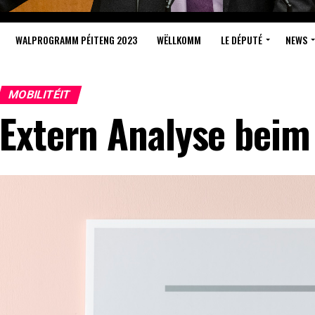
WALPROGRAMM PÉITENG 2023
WËLLKOMM
LE DÉPUTÉ
NEWS
MOBILITÉIT
Extern Analyse beim