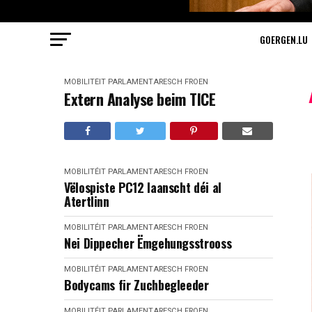
GOERGEN.LU
MOBILITÉIT
PARLAMENTARESCH FROEN
Extern Analyse beim TICE
MOBILITÉIT
PARLAMENTARESCH FROEN
Vëlospiste PC12 laanscht déi al
Atertlinn
MOBILITÉIT
PARLAMENTARESCH FROEN
Nei Dippecher Ëmgehungsstrooss
MOBILITÉIT
PARLAMENTARESCH FROEN
Bodycams fir Zuchbegleeder
MOBILITÉIT
PARLAMENTARESCH FROEN