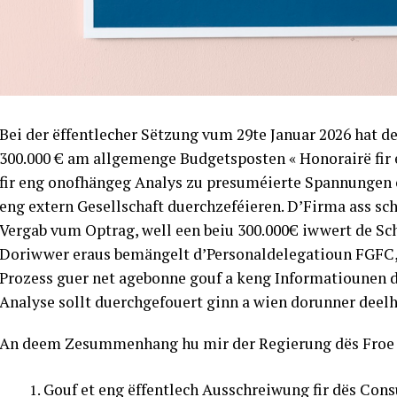
Bei der ëffentlecher Sëtzung vum 29te Januar 2026 hat 
300.000 € am allgemenge Budgetsposten « Honorairë fir e
fir eng onofhängeg Analys zu presuméierte Spannungen
eng extern Gesellschaft duerchzeféieren. D’Firma ass sch
Vergab vum Optrag, well een beiu 300.000€ iwwert de Sc
Doriwwer eraus bemängelt d’Personaldelegatioun FGFC,
Prozess guer net agebonne gouf a keng Informatiounen d
Analyse sollt duerchgefouert ginn a wien dorunner deelh
An deem Zesummenhang hu mir der Regierung dës Froe g
Gouf et eng ëffentlech Ausschreiwung fir dës Cons