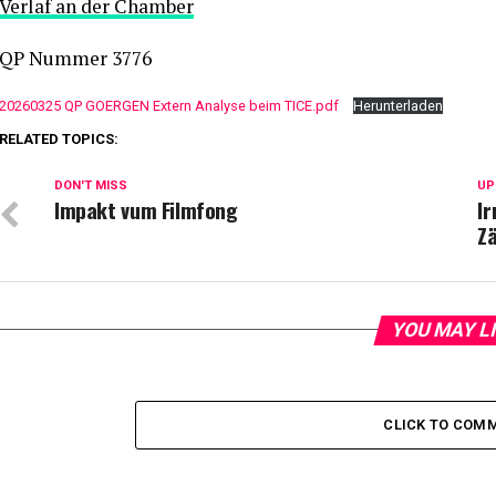
Verlaf an der Chamber
QP Nummer 3776
20260325 QP GOERGEN Extern Analyse beim TICE.pdf
Herunterladen
RELATED TOPICS:
DON'T MISS
UP
Impakt vum Filmfong
I
Z
YOU MAY L
CLICK TO COM