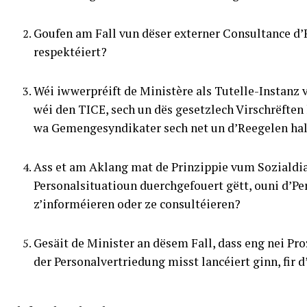
Goufen am Fall vun dëser externer Consultance d’
respektéiert?
Wéi iwwerpréift de Ministère als Tutelle-Instan
wéi den TICE, sech un dës gesetzlech Virschrëft
wa Gemengesyndikater sech net un d’Reegelen ha
Ass et am Aklang mat de Prinzippie vum Sozialdia
Personalsituatioun duerchgefouert gëtt, ouni d’P
z’informéieren oder ze consultéieren?
Gesäit de Minister an dësem Fall, dass eng nei P
der Personalvertriedung misst lancéiert ginn, fir 