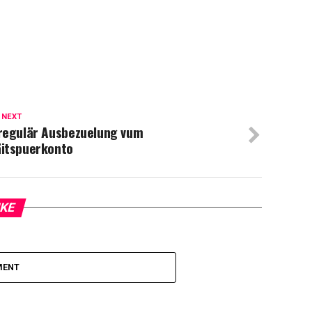
 NEXT
rregulär Ausbezuelung vum
äitspuerkonto
IKE
MENT