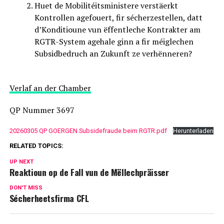
Huet de Mobilitéitsministere verstäerkt
Kontrollen agefouert, fir sécherzestellen, datt
d’Konditioune vun ëffentleche Kontrakter am
RGTR-System agehale ginn a fir méiglechen
Subsidbedruch an Zukunft ze verhënneren?
Verlaf an der Chamber
QP Nummer 3697
20260305 QP GOERGEN Subsidefraude beim RGTR.pdf
Herunterladen
RELATED TOPICS:
UP NEXT
Reaktioun op de Fall vun de Mëllechpräisser
DON'T MISS
Sécherheetsfirma CFL