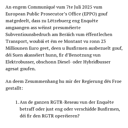
An engem Communiqué vum 7te Juli 2025 vum
European Public Prosecutor’s Office (EPPO) gouf
matgedeelt, dass zu Lëtzebuerg eng Enquête
amgaangen ass wéinst presuméierte
Subventiounsbedruch am Beräich vum ëffentlechen
Transport, woubäi et ëm ee Montant vu ronn 23
Milliounen Euro geet, deen u Busfirmen ausbezuelt gouf,
déi Suen akasséiert hunn, fir d’Benotzung vun
Elektrobusser, obschonn Diesel- oder Hybridbusser
agesat goufen.
An deem Zesummenhang hu mir der Regierung dës Froe
gestallt:
Ass de ganzen RGTR-Reseau vun der Enquête
betraff oder just eng oder verschidde Busfirmen,
déi fir den RGTR operéieren?