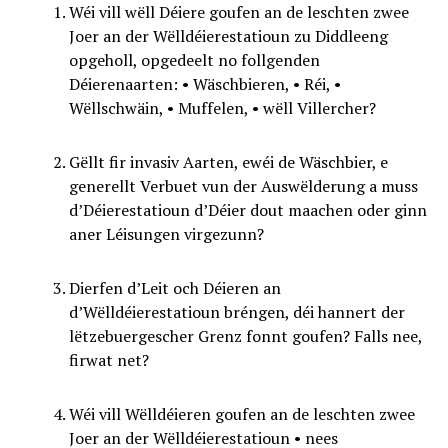
Wéi vill wëll Déiere goufen an de leschten zwee
Joer an der Wëlldéierestatioun zu Diddleeng
opgeholl, opgedeelt no follgenden
Déierenaarten: • Wäschbieren, • Réi, •
Wëllschwäin, • Muffelen, • wëll Villercher?
Gëllt fir invasiv Aarten, ewéi de Wäschbier, e
generellt Verbuet vun der Auswëlderung a muss
d’Déierestatioun d’Déier dout maachen oder ginn
aner Léisungen virgezunn?
Dierfen d’Leit och Déieren an
d’Wëlldéierestatioun bréngen, déi hannert der
lëtzebuergescher Grenz fonnt goufen? Falls nee,
firwat net?
Wéi vill Wëlldéieren goufen an de leschten zwee
Joer an der Wëlldéierestatioun • nees