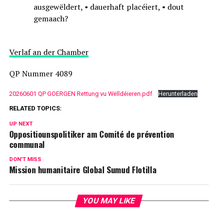
ausgewëldert, • dauerhaft placéiert, • dout
gemaach?
Verlaf an der Chamber
QP Nummer 4089
20260601 QP GOERGEN Rettung vu Wëlldéieren.pdf
Herunterladen
RELATED TOPICS:
UP NEXT
Oppositiounspolitiker am Comité de prévention
communal
DON'T MISS
Mission humanitaire Global Sumud Flotilla
YOU MAY LIKE