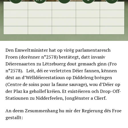
Den Ëmweltminister hat op virëg parlamentaresch
Froen (dorënner n°2578) bestätegt, datt invasiv
Déierenaarten zu Lëtzebuerg dout gemaach ginn (Fro
n°2578). Leit, déi ee verletzten Déier fannen, kënnen
dëst an d’Wëlldéierestatioun op Diddeleng bréngen
(Centre de soins pour la faune sauvage), wou d’Déier op
der Plaz ka gehollef kréien. Et existéieren och Drop-Off-
Statiounen zu Nidderfeelen, Jonglënster a Clierf.
An deem Zesummenhang hu mir der Regierung dës Froe
gestallt: