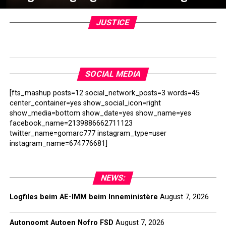
JUSTICE
SOCIAL MEDIA
[fts_mashup posts=12 social_network_posts=3 words=45
center_container=yes show_social_icon=right
show_media=bottom show_date=yes show_name=yes
facebook_name=2139886662711123
twitter_name=gomarc777 instagram_type=user
instagram_name=674776681]
NEWS:
Logfiles beim AE-IMM beim Inneministère
August 7, 2026
Autonoomt Autoen Nofro FSD
August 7, 2026