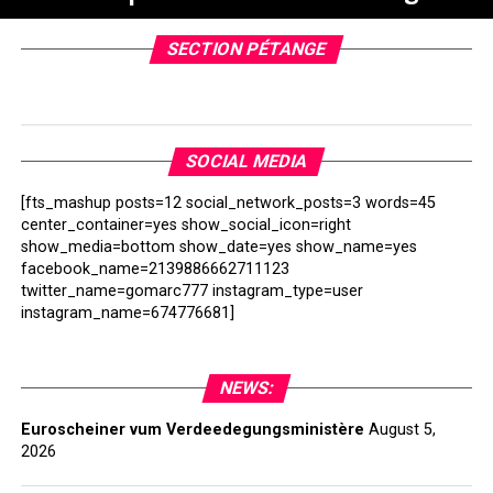
SECTION PÉTANGE
SOCIAL MEDIA
[fts_mashup posts=12 social_network_posts=3 words=45
center_container=yes show_social_icon=right
show_media=bottom show_date=yes show_name=yes
facebook_name=2139886662711123
twitter_name=gomarc777 instagram_type=user
instagram_name=674776681]
NEWS:
Euroscheiner vum Verdeedegungsministère
August 5,
2026