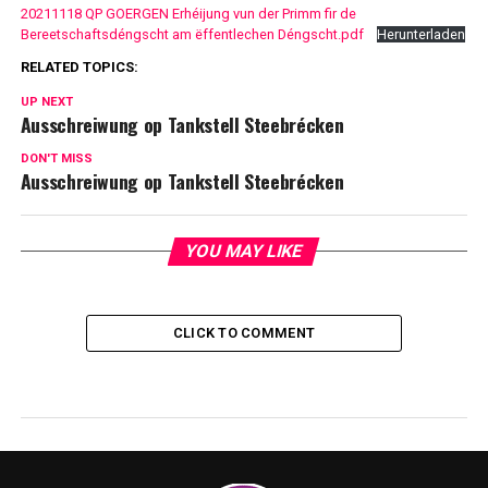
20211118 QP GOERGEN Erhéijung vun der Primm fir de
Bereetschaftsdéngscht am ëffentlechen Déngscht.pdf
Herunterladen
RELATED TOPICS:
UP NEXT
Ausschreiwung op Tankstell Steebrécken
DON'T MISS
Ausschreiwung op Tankstell Steebrécken
YOU MAY LIKE
CLICK TO COMMENT