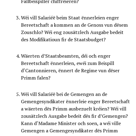
Fallbeispiller chiffréieren?
Wéi vill Salariéë beim Staat ënnerleien enger
Bereetschaft a kommen an de Genoss vun dësem
Zouschlo? Wéi eng zousätzlech Ausgabe bedeit
des Modifikatioun fir de Staatsbudget?
Wäerten d’Staatsbeamten, déi och enger
Bereetschaft ënnerleien, ewéi zum Beispill
d‘Cantonnieren, ënnert de Regime vun dëser
Primm falen?
Wéi vill Salariéë bei de Gemengen an de
Gemengesyndikater ënnerleie enger Bereetschaft
a wäerten dës Primm ausbezuelt kréien? Wéi vill
zousätzlech Ausgabe bedeit dës fir d’Gemengen?
Kann d‘Madame Minister och soen, a wéi ville
Gemengen a Gemengesyndikater dës Primm