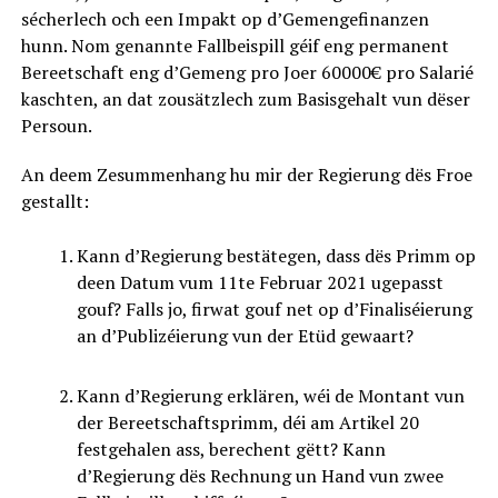
sécherlech och een Impakt op d’Gemengefinanzen
hunn. Nom genannte Fallbeispill géif eng permanent
Bereetschaft eng d’Gemeng pro Joer 60000€ pro Salarié
kaschten, an dat zousätzlech zum Basisgehalt vun dëser
Persoun.
An deem Zesummenhang hu mir der Regierung dës Froe
gestallt:
Kann d’Regierung bestätegen, dass dës Primm op
deen Datum vum 11te Februar 2021 ugepasst
gouf? Falls jo, firwat gouf net op d’Finaliséierung
an d’Publizéierung vun der Etüd gewaart?
Kann d’Regierung erklären, wéi de Montant vun
der Bereetschaftsprimm, déi am Artikel 20
festgehalen ass, berechent gëtt? Kann
d’Regierung dës Rechnung un Hand vun zwee