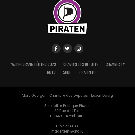
WALPROGRAMM PÉITENG 2023
CHAMBRE DES DÉPUTÉS
CHAMBER TV
FRO.LU
SHOP
PIRATEN.LU
Marc Goergen - Chambre des Députés - Luxembourg
Sensibilité Politique Piraten
22 Rue de l’Eau
L-1449 Luxembourg
+352 20 60 66
mgoergen@chd.lu