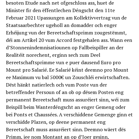
besoten Etude nach net ofgeschloss ass, huet de
Minister fir den ëffentlechen Déngscht den 11te
Februar 2021 Upassungen am Kollektivvertrag vun de
Staatsaarbechter ugeholl an domadder och enger
Erhéijung vun der Bereetschaftsprimm zougestëmmt,
déi am Artikel 20 vum Accord festgehalen ass. Wann een
d’Stonnenindemnisatiounen op Fallbeispiller an der
Realitéit norechent, erginn sech zum Deel
Bereetschaftsprimme vun e puer dausend Euro pro
Mount pro Salarié. Ee Salarié kéint deemno pro Mount
ee Maximum vu bal 5000€ un Zouschléi erwirtschaften.
Dëst hänkt natierlech och vum Poste vun der
betreffender Persoun of an ob op dësem Posten eng
permanent Bereetschaft muss assuréiert sinn, wéi zum
Beispill beim Wanterdéngscht an enger Gemeng oder
bei Ponts et Chaussées. A verschiddene Gemenge ginn et
verschidde Plazen, op deene permanent eng
Bereetschaft muss assuréiert sinn. Deemno wäert dës
Primm, jee nom Montant an op d’Joer gesinn,