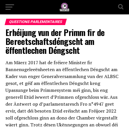
QUESTIONS PARLEMENTAIRES
Erhéijung vun der Primm fir de
Bereetschaftsdéngscht am
ëffentlechen Déngscht
Am Mäerz 2017 hat de fréiere Minister fir
Bannenugeleeënheeten an ëffentlechen Déngscht am
Kader vun enger Generalversammlung vun der ALBSC
gesot, et géif am ëffentlechen Déngscht keng
Upassunge beim Primmesystem méi ginn, bis eng
generell Etüd iwwert d’Primmen ofgeschloss wär. Aus
der Äntwert op d’parlamentaresch Fro n°4947 geet
ervir, datt déi besoten Etüd eréischt am Fréijoer 2022
soll ofgeschloss ginn an dono der Chamber virgestallt
wäert ginn. Trotz dësen Ukënnegungen an obwuel déi