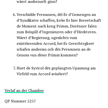
wäert ausbezuelt ginn?
Verschidde Persounen, déi fir d’Gemengen an
d’Syndikater schaffen, kréie fir hier Bereetschaft
de Moment nach keng Primm. Dorënner falen
zum Beispill d’Ingenieuren oder d’Direkteren.
Wäert d’Regierung, ugesiichts vum
existéierenden Accord, hei fir Gerechtegkeet
schafen andeems och dës Persounen an de
Genoss vun dëser Primm kommen?
Huet de Syvicol dës geplangten Upassung am
Virfeld vum Accord aviséiert?
Verlaf an der Chamber
QP Nummer 5257