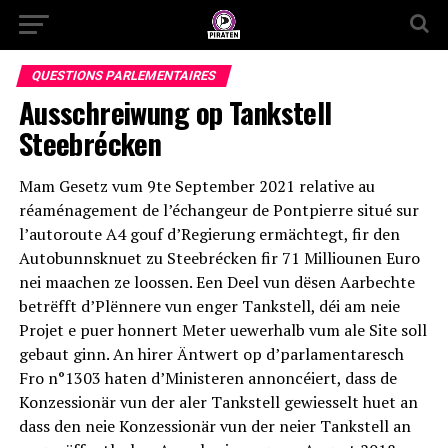
QUESTIONS PARLEMENTAIRES
Ausschreiwung op Tankstell
Steebrécken
Mam Gesetz vum 9te September 2021 relative au
réaménagement de l’échangeur de Pontpierre situé sur
l’autoroute A4 gouf d’Regierung ermächtegt, fir den
Autobunnsknuet zu Steebrécken fir 71 Milliounen Euro
nei maachen ze loossen. Een Deel vun dësen Aarbechte
betrëfft d’Plënnere vun enger Tankstell, déi am neie
Projet e puer honnert Meter uewerhalb vum ale Site soll
gebaut ginn. An hirer Äntwert op d’parlamentaresch
Fro n°1303 haten d’Ministeren annoncéiert, dass de
Konzessionär vun der aler Tankstell gewiesselt huet an
dass den neie Konzessionär vun der neier Tankstell an