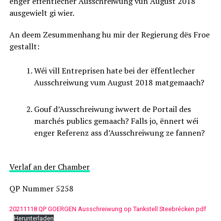
enger ëffentlecher Ausschreiwung vun August 2018
ausgewielt gi wier.
An deem Zesummenhang hu mir der Regierung dës Froe
gestallt:
Wéi vill Entreprisen hate bei der ëffentlecher
Ausschreiwung vum August 2018 matgemaach?
Gouf d’Ausschreiwung iwwert de Portail des
marchés publics gemaach? Falls jo, ënnert wéi
enger Referenz ass d’Ausschreiwung ze fannen?
Verlaf an der Chamber
QP Nummer 5258
20211118 QP GOERGEN Ausschreiwung op Tankstell Steebrécken.pdf
Herunterladen