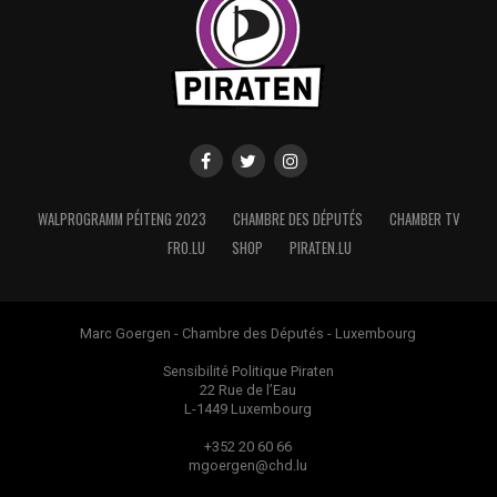
WALPROGRAMM PÉITENG 2023
CHAMBRE DES DÉPUTÉS
CHAMBER TV
FRO.LU
SHOP
PIRATEN.LU
Marc Goergen - Chambre des Députés - Luxembourg
Sensibilité Politique Piraten
22 Rue de l’Eau
L-1449 Luxembourg
+352 20 60 66
mgoergen@chd.lu