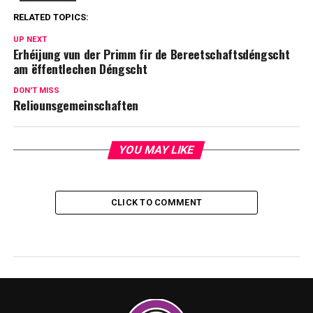
RELATED TOPICS:
UP NEXT
Erhéijung vun der Primm fir de Bereetschaftsdéngscht
am ëffentlechen Déngscht
DON'T MISS
Reliounsgemeinschaften
YOU MAY LIKE
CLICK TO COMMENT