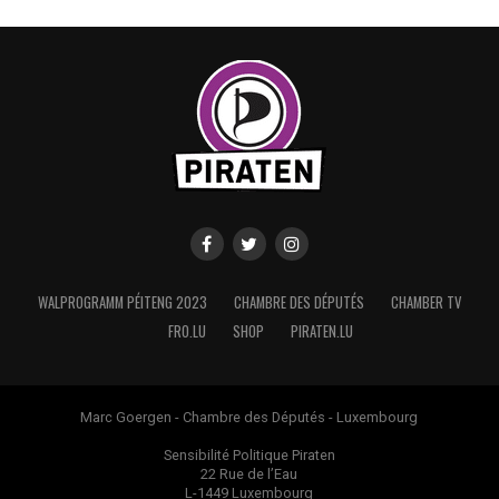
WALPROGRAMM PÉITENG 2023
CHAMBRE DES DÉPUTÉS
CHAMBER TV
FRO.LU
SHOP
PIRATEN.LU
Marc Goergen - Chambre des Députés - Luxembourg
Sensibilité Politique Piraten
22 Rue de l’Eau
L-1449 Luxembourg