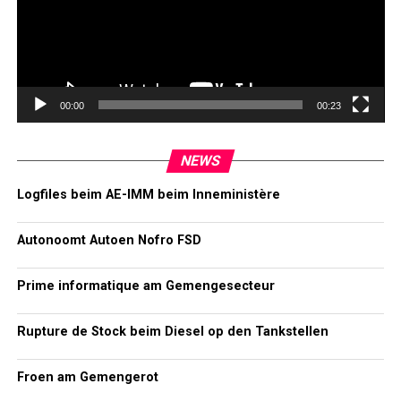
00:00
00:23
NEWS
Logfiles beim AE-IMM beim Inneministère
Autonoomt Autoen Nofro FSD
Prime informatique am Gemengesecteur
Rupture de Stock beim Diesel op den Tankstellen
Froen am Gemengerot