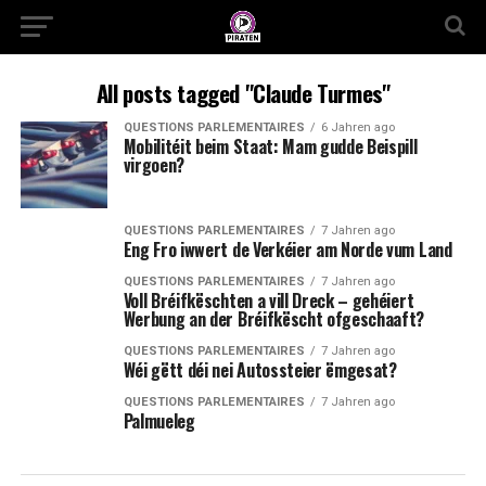
All posts tagged "Claude Turmes"
QUESTIONS PARLEMENTAIRES
6 Jahren ago
Mobilitéit beim Staat: Mam gudde Beispill
virgoen?
QUESTIONS PARLEMENTAIRES
7 Jahren ago
Eng Fro iwwert de Verkéier am Norde vum Land
QUESTIONS PARLEMENTAIRES
7 Jahren ago
Voll Bréifkëschten a vill Dreck – gehéiert
Werbung an der Bréifkëscht ofgeschaaft?
QUESTIONS PARLEMENTAIRES
7 Jahren ago
Wéi gëtt déi nei Autossteier ëmgesat?
QUESTIONS PARLEMENTAIRES
7 Jahren ago
Palmueleg