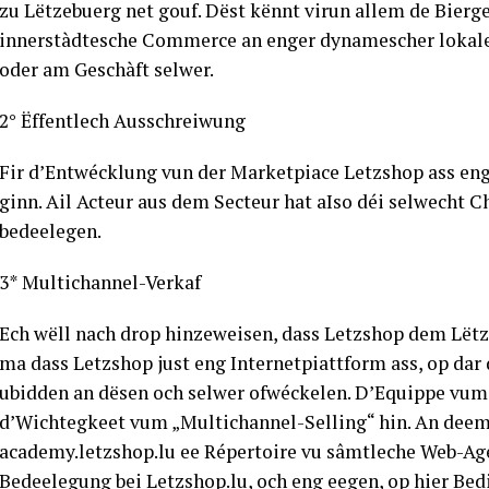
zu Lëtzebuerg net gouf. Dëst kënnt virun allem de Bierg
innerstàdtesche Commerce an enger dynamescher lokaler 
oder am Geschàft selwer.
2° Ëffentlech Ausschreiwung
Fir d’Entwécklung vun der Marketpiace Letzshop ass en
ginn. Ail Acteur aus dem Secteur hat aIso déi selwecht 
bedeelegen.
3* Multichannel-Verkaf
Ech wëll nach drop hinzeweisen, dass Letzshop dem Lëtze
ma dass Letzshop just eng Internetpiattform ass, op dar
ubidden an dësen och selwer ofwéckelen. D’Equippe vum 
d’Wichtegkeet vum „Multichannel-Selling“ hin. An deem 
academy.letzshop.lu ee Répertoire vu sâmtleche Web-Agenc
Bedeelegung bei Letzshop.lu, och eng eegen, op hier Bedi