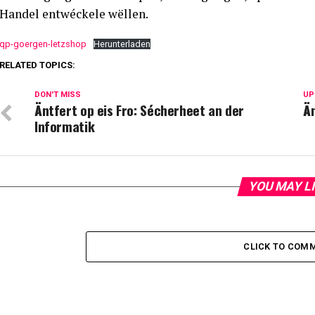
Handel entwéckele wëllen.
qp-goergen-letzshop
Herunterladen
RELATED TOPICS:
DON'T MISS
UP
Äntfert op eis Fro: Sécherheet an der
Än
Informatik
YOU MAY L
CLICK TO COM