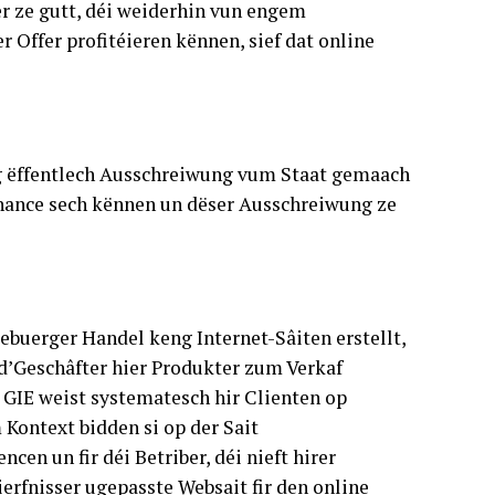
er ze gutt, déi weiderhin vun engem
Offer profitéieren kënnen, sief dat online
g ëffentlech Ausschreiwung vum Staat gemaach
Chance sech kënnen un dëser Ausschreiwung ze
buerger Handel keng Internet-Sâiten erstellt,
 d’Geschâfter hier Produkter zum Verkaf
GIE weist systematesch hir Clienten op
Kontext bidden si op der Sait
en un fir déi Betriber, déi nieft hirer
erfnisser ugepasste Websait fir den online