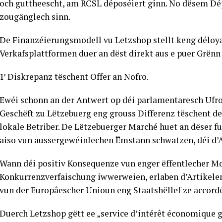
och guttheescht, am RCSL déposéiert ginn. No dësem Dé
zougänglech sinn.
De Finanzéierungsmodell vu Letzshop stellt keng déloya
Verkafsplattformen duer an dëst direkt aus e puer Grënn 
1′ Diskrepanz tëschent Offer an Nofro.
Ewéi schonn an der Antwert op déi parlamentaresch Ufro 
Geschëft zu Lëtzebuerg eng grouss Differenz tëschent de
lokale Betriber. De Lëtzebuerger Marché huet an dëser 
aiso vun aussergewéinlechen Ëmstann schwatzen, déi d’A
Wann déi positiv Konsequenze vun enger ëffentlecher M
Konkurrenzverfaischung iwwerweien, erlaben d’Artikel
vun der Europâescher Unioun eng Staatshëllef ze accordé
Duerch Letzshop gëtt ee „service d’intérêt économique gé