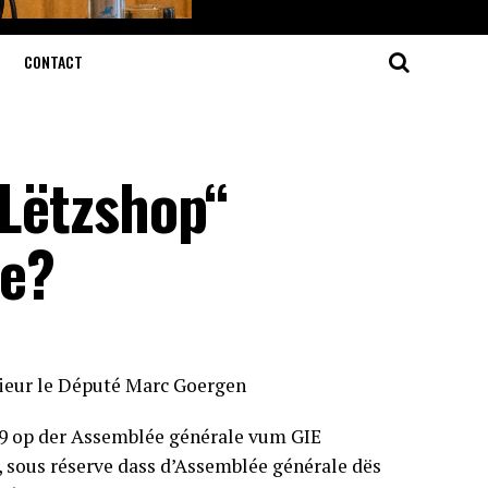
CONTACT
„Lëtzshop“
le?
ieur le Député Marc Goergen
9 op der Assemblée générale vum GIE
 sous réserve dass d’Assemblée générale dës