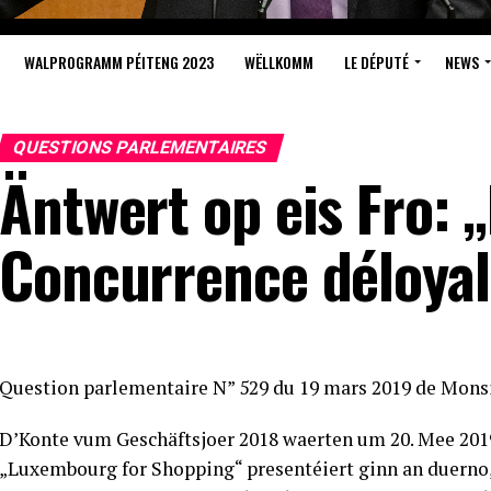
WALPROGRAMM PÉITENG 2023
WËLLKOMM
LE DÉPUTÉ
NEWS
QUESTIONS PARLEMENTAIRES
Äntwert op eis Fro: 
Concurrence déloya
Question parlementaire N” 529 du 19 mars 2019 de Mons
D’Konte vum Geschäftsjoer 2018 waerten um 20. Mee 201
„Luxembourg for Shopping“ presentéiert ginn an duerno,