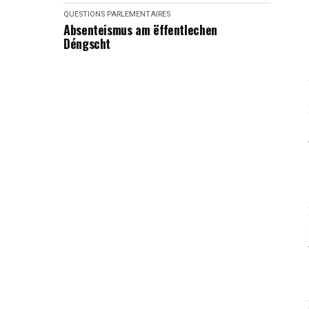
QUESTIONS PARLEMENTAIRES
Absenteismus am ëffentlechen
Déngscht