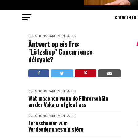
GOERGEN.LU
QUESTIONS PARLEMENTAIRES
Äntwert op eis Fro:
"Lëtzshop" Concurrence
déloyale?
QUESTIONS PARLEMENTAIRES
Wat maachen wann de Führerschäin
an der Vakanz ofgleaf ass
QUESTIONS PARLEMENTAIRES
Euroscheiner vum
Verdeedegungsministère