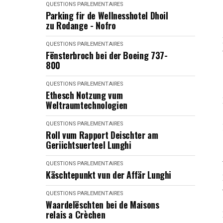
QUESTIONS PARLEMENTAIRES
Parking fir de Wellnesshotel Dhoil
zu Rodange - Nofro
QUESTIONS PARLEMENTAIRES
Fënsterbroch bei der Boeing 737-
800
QUESTIONS PARLEMENTAIRES
Ethesch Notzung vum
Weltraumtechnologien
QUESTIONS PARLEMENTAIRES
Roll vum Rapport Deischter am
Geriichtsuerteel Lunghi
QUESTIONS PARLEMENTAIRES
Käschtepunkt vun der Affär Lunghi
QUESTIONS PARLEMENTAIRES
Waardelëschten bei de Maisons
relais a Crèchen