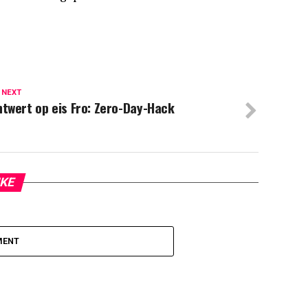
 NEXT
twert op eis Fro: Zero-Day-Hack
IKE
MENT