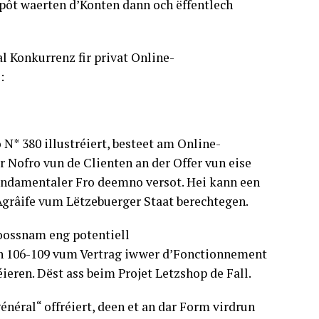
pôt waerten d’Konten dann och ëffentlech
l Konkurrenz fir privat Online-
:
N* 380 illustréiert, besteet am Online-
r Nofro vun de Clienten an der Offer vun eise
fundamentaler Fro deemno versot. Hei kann een
grâife vum Lëtzebuerger Staat berechtegen.
oossnam eng potentiell
en 106-109 vum Vertrag iwwer d’Fonctionnement
ieren. Dëst ass beim Projet Letzshop de Fall.
néral“ offréiert, deen et an dar Form virdrun