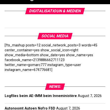
DIGITALISATIOUN & MEDIEN
SOCIAL MEDIA
[fts_mashup posts=12 social_network_posts=3 words=45
center_container=yes show_social_icon=right
show_media=bottom show_date=yes show_name=yes
facebook_name=2139886662711123
twitter_name=gomarc777 instagram_type=user
instagram_name=674776681]
NEWS:
Logfiles beim AE-IMM beim Inneministère
August 7, 2026
Autonoomt Autoen Nofro FSD
August 7, 2026