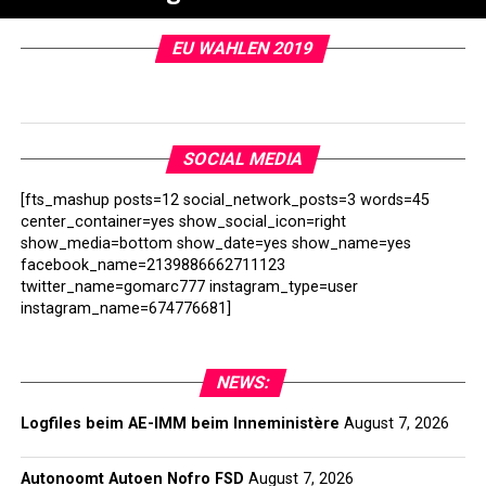
EU WAHLEN 2019
SOCIAL MEDIA
[fts_mashup posts=12 social_network_posts=3 words=45
center_container=yes show_social_icon=right
show_media=bottom show_date=yes show_name=yes
facebook_name=2139886662711123
twitter_name=gomarc777 instagram_type=user
instagram_name=674776681]
NEWS:
Logfiles beim AE-IMM beim Inneministère
August 7, 2026
Autonoomt Autoen Nofro FSD
August 7, 2026