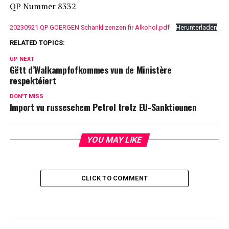
QP Nummer 8332
20230921 QP GOERGEN Schanklizenzen fir Alkohol.pdf
Herunterladen
RELATED TOPICS:
UP NEXT
Gëtt d’Walkampfofkommes vun de Ministère
respektéiert
DON'T MISS
Import vu russeschem Petrol trotz EU-Sanktiounen
YOU MAY LIKE
CLICK TO COMMENT