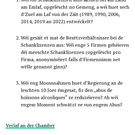
am Ëmlaf, opgelëscht no Gemeng, a wéi huet sech
d’Zuel am Laf vun der Zäit (1989, 1990, 2006,
2014, 2019 an 2022) entwéckelt?
Wéi gesäit et mat de Besëtzverhältnisser bei de
Schanklizenzen aus: Wéi enge 5 Firmen gehéieren
déi meeschte Schanklizenzen (opgelëscht pro
Firma, anonymiséiert falls d’Firmennimm net
wëlle genannt ginn)?
Wéi eng Moossnahmen huet d’Regierung an de
leschten 10 Joer ëmgesat, fir den „abus de
boissons alcooliques“ ze reduzéieren? Ab wéi
engem Moment schwätzt ee vun engem Abus?
Verlaf an der Chamber