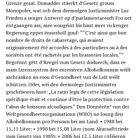
Grenze gesat. Domadder stäerkt d’Gesetz grouss
Monopoler, wat och dem deemolgen Justizminister Luc
Frieden a senger Äntwert op d’parlamentaresch Fro net
entgaangen ass, mee wougéint bis haut awer vu kenger
Regierung eppes ënnerholl gouf: ““C’est ainsi que bon
nombre de droits de cabaretage, qui avaient
originairement été accordés à des particuliers ou à des
sociétés ont été rachetés par les brasseries locales.“”
Begrënnt gëtt d’Reegel vum Gesetz doduerch, dass ee
mam Lizenzsystem den exzessiven Alkoholkonsum wéilt
aschränken an esou d’Gesondheet vun de Leit wéilt
schützen. Oder, wéi den deemolege Justizminister
geschriwwen huet: „La ratio legis de cette législation
spécifique était et continue d’être la protection contre
l’abus de boissons alcooliques.“ Den Donnéeën* vun der
Weltgesondheetsorganisatioun (WHO) no loung den
Alkoholkonsum pro Persoun hei am Land • 1988 bei
15,11 Liter; • 1990 bei 15,08 Liter (nom Akaraafttriede
vum Gesetz vun 1989); • 2006 bei 12,5 Liter (Aféieren