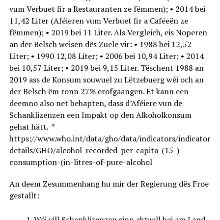
vum Verbuet fir a Restauranten ze fëmmen); • 2014 bei
11,42 Liter (Aféieren vum Verbuet fir a Caféeën ze
fëmmen); • 2019 bei 11 Liter. Als Vergleich, eis Noperen
an der Belsch weisen dës Zuele vir: • 1988 bei 12,52
Liter; • 1990 12,08 Liter; • 2006 bei 10,94 Liter; • 2014
bei 10,57 Liter; • 2019 bei 9,15 Liter. Tëschent 1988 an
2019 ass de Konsum souwuel zu Lëtzebuerg wéi och an
der Belsch ëm ronn 27% erofgaangen. Et kann een
deemno also net behapten, dass d’Aféiere vun de
Schanklizenzen een Impakt op den Alkoholkonsum
gehat hätt. *
https://www.who.int/data/gho/data/indicators/indicator-
details/GHO/alcohol-recorded-per-capita-(15-)-
consumption-(in-litres-of-pure-alcohol
An deem Zesummenhang hu mir der Regierung dës Froe
gestallt:
Wéi vill Schanklizenzen sinn aktuell hei am Land