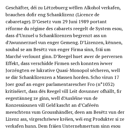
Geschäfter, déi zu Lëtzebuerg wëllen Alkohol verkafen,
brauchen dofir eng Schanklizenz (Licence de
cabaretage). D’Gesetz vum 29 Juni 1989 portant
réforme du régime des cabarets reegelt de System esou,
dass d’Unzuel u Schanklizenzen begrenzt ass un
d’Awunnerzuel vun enger Gemeng. D’Lizenzen, kënnen,
soubal se am Besëtz vun enger Firma sinn, fräi um
Marché verlount ginn. D’Reegel huet awer de perversen
Effekt, dass verschidde Firmen sech konnten iwwer
Jorzéngten ee lukrative Quasi-Monopol sécheren, well
se där Schanklizenzen a Massen horden. Scho virun 17
Joer gouf an enger parlamentarescher Fro (n°1032)
kritiséiert, dass dës Reegel vill Leit dovunner ofhällt, fir
eegestänneg ze ginn, well d’Ausléine vun de
Konzessiounen vill Geld kascht an d’Caféeën
meeschtens vum Grousshändler, deen am Besëtz vun der
Lizenz ass, virgeschriwwe kréien, wéi eng Produkter si ze
verkafen hunn. Dem fräien Unternehmertum sinn esou