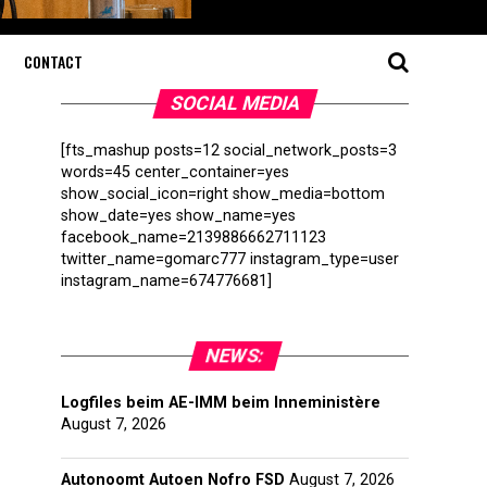
CONTACT
SOCIAL MEDIA
[fts_mashup posts=12 social_network_posts=3
words=45 center_container=yes
show_social_icon=right show_media=bottom
show_date=yes show_name=yes
facebook_name=2139886662711123
twitter_name=gomarc777 instagram_type=user
instagram_name=674776681]
NEWS:
Logfiles beim AE-IMM beim Inneministère
August 7, 2026
Autonoomt Autoen Nofro FSD
August 7, 2026