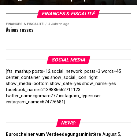
FINANCES & FISCALITÉ
FINANCES & FISCALITÉ
4 Jahren ago
Avions russes
SOCIAL MEDIA
[fts_mashup posts=12 social_network_posts=3 words=45
center_container=yes show_social_icon=right
show_media=bottom show_date=yes show_name=yes
facebook_name=2139886662711123
twitter_name=gomarc777 instagram_type=user
instagram_name=674776681]
NEWS:
Euroscheiner vum Verdeedegungsministère
August 5,