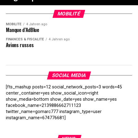
MOBILITÉ
MOBILITÉ
4 Jahren ago
Manque d’AdBlue
FINANCES & FISCALITÉ
4 Jahren ago
Avions russes
SOCIAL MEDIA
[fts_mashup posts=12 social_network_posts=3 words=45
center_container=yes show_social_icon=right
show_media=bottom show_date=yes show_name=yes
facebook_name=2139886662711123
twitter_name=gomarc777 instagram_type=user
instagram_name=674776681]