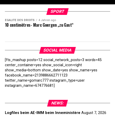
SPORT
EGALITÉ DES DROITS
4 Jahren ago
10 centimètres- Marc Goergen „zu Gast“
SOCIAL MEDIA
[fts_mashup posts=12 social_network_posts=3 words=45
center_container=yes show_social_icon=right
show_media=bottom show_date=yes show_name=yes
facebook_name=2139886662711123
twitter_name=gomarc777 instagram_type=user
instagram_name=674776681]
NEWS:
Logfiles beim AE-IMM beim Inneministère
August 7, 2026