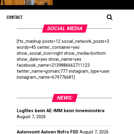
CONTACT
SOCIAL MEDIA
[fts_mashup posts=12 social_network_posts=3
words=45 center_container=yes
show_social_icon=right show_media=bottom
show_date=yes show_name=yes
facebook_name=2139886662711123
twitter_name=gomarc777 instagram_type=user
instagram_name=674776681]
NEWS:
Logfiles beim AE-IMM beim Inneministère
August 7, 2026
Autonoomt Autoen Nofro FSD
August 7, 2026