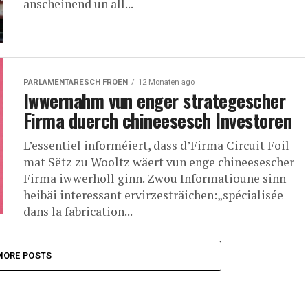
anscheinend un all...
PARLAMENTARESCH FROEN
12 Monaten ago
Iwwernahm vun enger strategescher
Firma duerch chineesesch Investoren
L’essentiel informéiert, dass d’Firma Circuit Foil
mat Sëtz zu Wooltz wäert vun enge chineesescher
Firma iwwerholl ginn. Zwou Informatioune sinn
heibäi interessant ervirzesträichen:„spécialisée
dans la fabrication...
MORE POSTS