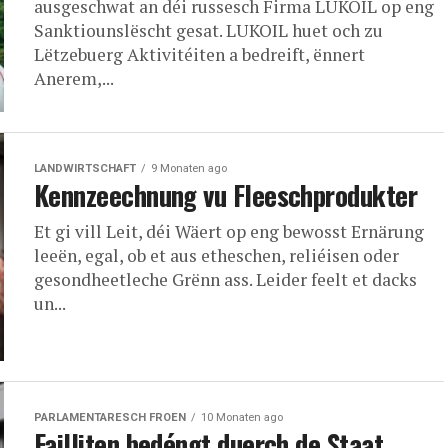
ausgeschwat an déi russesch Firma LUKOIL op eng
Sanktiounslëscht gesat. LUKOIL huet och zu
Lëtzebuerg Aktivitéiten a bedreift, ënnert
Anerem,...
LANDWIRTSCHAFT
9 Monaten ago
Kennzeechnung vu Fleeschprodukter
Et gi vill Leit, déi Wäert op eng bewosst Ernärung
leeën, egal, ob et aus etheschen, reliéisen oder
gesondheetleche Grënn ass. Leider feelt et dacks
un...
PARLAMENTARESCH FROEN
10 Monaten ago
Failliten bedéngt duerch de Staat