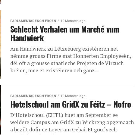
PARLAMENTARESCH FROEN
10 Monaten ago
Schlecht Verhalen um Marché vum
Handwierk
Am Handwierk zu Lëtzebuerg existéieren net
nëmme grouss Firme mat Honnerten Employéeën,
déi oft a grousse staatleche Projeten de Virzuch
kréien, mee et existéieren och ganz...
PARLAMENTARESCH FROEN
10 Monaten ago
Hotelschoul am GridX zu Féitz – Nofro
D’Hotelschoul (EHTL) huet am September ee
weidere Campus am GridX zu Wickreng opgemaach
a bezilt dofir ee Loyer am Gebai. Et gouf sech