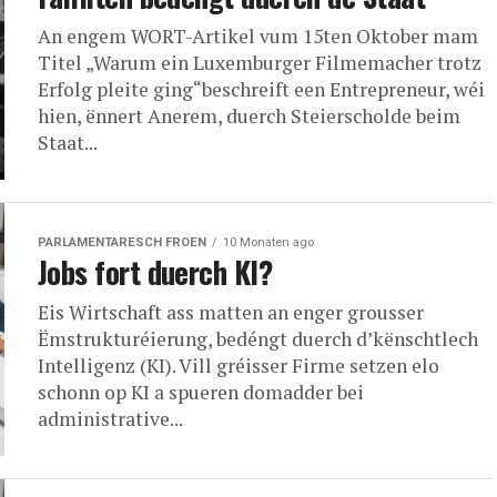
An engem WORT-Artikel vum 15ten Oktober mam
Titel „Warum ein Luxemburger Filmemacher trotz
Erfolg pleite ging“beschreift een Entrepreneur, wéi
hien, ënnert Anerem, duerch Steierscholde beim
Staat...
PARLAMENTARESCH FROEN
10 Monaten ago
Jobs fort duerch KI?
Eis Wirtschaft ass matten an enger grousser
Ëmstrukturéierung, bedéngt duerch d’kënschtlech
Intelligenz (KI). Vill gréisser Firme setzen elo
schonn op KI a spueren domadder bei
administrative...