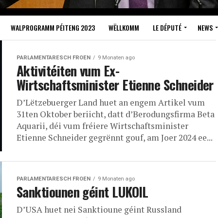
WALPROGRAMM PÉITENG 2023
WËLLKOMM
LE DÉPUTÉ
NEWS
PARLAMENTARESCH FROEN
9 Monaten ago
Aktivitéiten vum Ex-
Wirtschaftsminister Etienne Schneider
D’Lëtzebuerger Land huet an engem Artikel vum
31ten Oktober beriicht, datt d’Berodungsfirma Beta
Aquarii, déi vum fréiere Wirtschaftsminister
Etienne Schneider gegrënnt gouf, am Joer 2024 ee...
PARLAMENTARESCH FROEN
9 Monaten ago
Sanktiounen géint LUKOIL
D’USA huet nei Sanktioune géint Russland