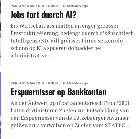
PARLAMENTARESCH FROEN
10 Monaten ago
Jobs fort duerch AI?
Eis Wirtschaft ass matten an enger grousser
Ëmstrukturéierung, bedéngt duerch d’kënschtlech
Intelligenz (KI). Vill gréisser Firme setzen elo
schonn op KI a spueren domadder bei
administrative...
PARLAMENTARESCH FROEN
10 Monaten ago
Erspuernisser op Bankkonten
An der Äntwert op d’parlamentaresch Fro n°2831
haten d’Ministeren Zuelen zur Entwécklung vun
den Erspuernisser vun de Lëtzebuerger Awunner
geliwwert a verweisen op Zuelen vum STATEC....