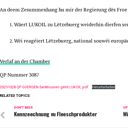
An deem Zesummenhang hu mir der Regierung dës Froe g
Wäert LUKOIL zu Lëtzebuerg weiderhin dierfen se
Wéi reagéiert Lëtzebuerg, national souwéi europ
Verlaf an der Chamber
QP Nummer 3087
20251028 QP GOERGEN Sanktiounen géint LUKOIL.pdf
Herunterladen
RELATED TOPICS:
DON'T MISS
UP
Kennzeechnung vu Fleeschprodukter
M