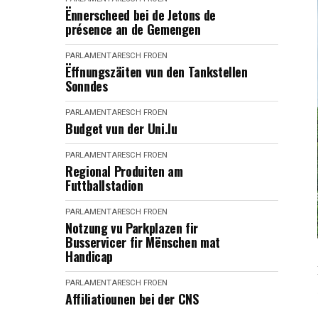
Ënnerscheed bei de Jetons de
présence an de Gemengen
PARLAMENTARESCH FROEN
Ëffnungszäiten vun den Tankstellen
Sonndes
PARLAMENTARESCH FROEN
Budget vun der Uni.lu
PARLAMENTARESCH FROEN
Regional Produiten am
Futtballstadion
PARLAMENTARESCH FROEN
Notzung vu Parkplazen fir
Busservicer fir Mënschen mat
Handicap
PARLAMENTARESCH FROEN
Affiliatiounen bei der CNS