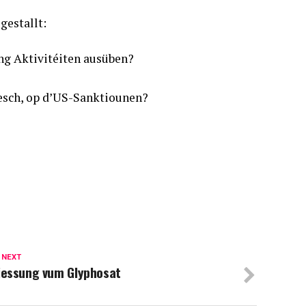
estallt:
ng Aktivitéiten ausüben?
äesch, op d’US-Sanktiounen?
 NEXT
iessung vum Glyphosat