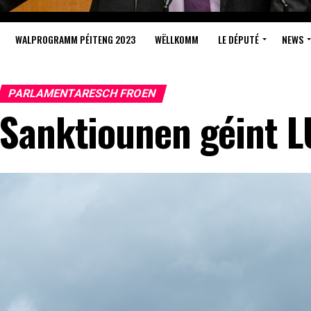
WALPROGRAMM PÉITENG 2023
WËLLKOMM
LE DÉPUTÉ
NEWS
PARLAMENTARESCH FROEN
Sanktiounen géint 