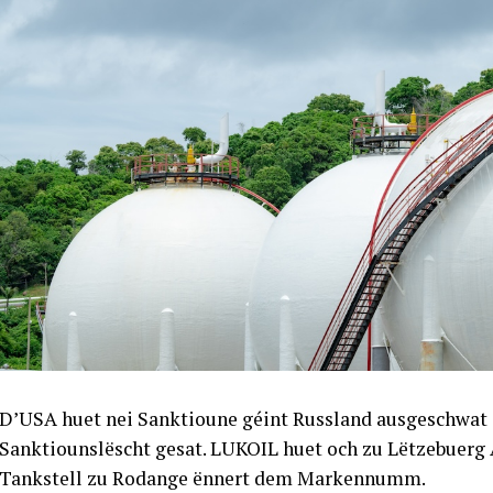
D’USA huet nei Sanktioune géint Russland ausgeschwat 
Sanktiounslëscht gesat. LUKOIL huet och zu Lëtzebuerg A
Tankstell zu Rodange ënnert dem Markennumm.