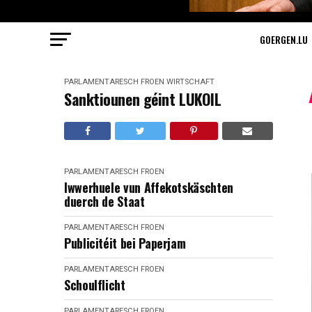
GOERGEN.LU
PARLAMENTARESCH FROEN
WIRTSCHAFT
Sanktiounen géint LUKOIL
PARLAMENTARESCH FROEN
Iwwerhuele vun Affekotskäschten
duerch de Staat
PARLAMENTARESCH FROEN
Publicitéit bei Paperjam
PARLAMENTARESCH FROEN
Schoulflicht
PARLAMENTARESCH FROEN