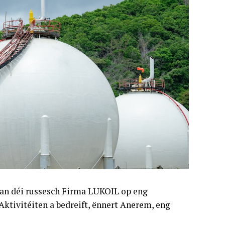
an déi russesch Firma LUKOIL op eng
ktivitéiten a bedreift, ënnert Anerem, eng