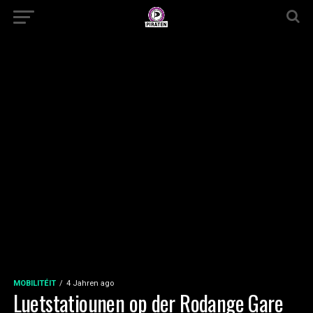
MOBILITÉIT
4 Jahren ago
Luetstatiounen op der Rodange Gare