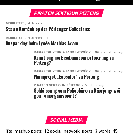
PIRATEN SEKTIOUN PÉITENG
MOBILITÉIT
4 Jahren ago
Stau a Kaméidi op der Péitenger Collectrice
MOBILITÉIT
4 Jahren ago
Busparking beim Lycée Mathias Adam
INFRASTRUKTUR & LANDENTWÉCKLUNG
4 Jahren ago
Kënnt eng nei Eisebunnsënnerféierung zu
Péiteng?
INFRASTRUKTUR & LANDENTWÉCKLUNG
4 Jahren ago
Wunnprojet „Ecosider“ zu Péiteng
PIRATEN SEKTIOUN PÉITENG
6 Jahren ago
Schléissung vum Policebüro zu Käerjeng: wéi
gouf ëmorganiséiert?
SOCIAL MEDIA
[fts_mashup posts=12 social_network_posts=3 words=45