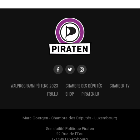
WALPROGRAMM PÉITENG 2023
CHAMBRE DES DÉPUTÉS
CHAMBER TV
FRO.LU
SHOP
PIRATEN.LU
Marc Goergen - Chambre des Députés - Luxembourg
Sensibilité Politique Piraten
22 Rue de l’Eau
L-1449 Luxembourg