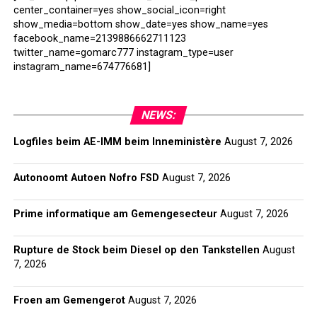
center_container=yes show_social_icon=right
show_media=bottom show_date=yes show_name=yes
facebook_name=2139886662711123
twitter_name=gomarc777 instagram_type=user
instagram_name=674776681]
NEWS:
Logfiles beim AE-IMM beim Inneministère
August 7, 2026
Autonoomt Autoen Nofro FSD
August 7, 2026
Prime informatique am Gemengesecteur
August 7, 2026
Rupture de Stock beim Diesel op den Tankstellen
August
7, 2026
Froen am Gemengerot
August 7, 2026