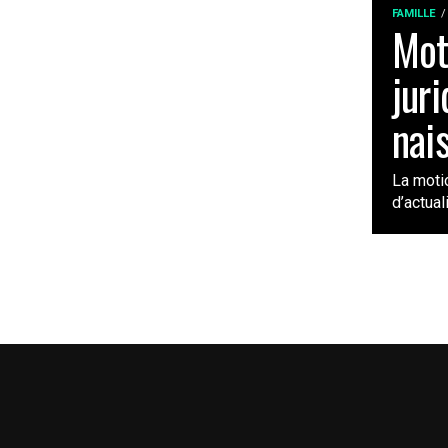
FAMILLE
Moti
jur
nai
La moti
d’actual