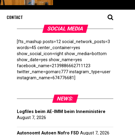
CONTACT
SOCIAL MEDIA
[fts_mashup posts=12 social_network_posts=3
words=45 center_container=yes
show_social_icon=right show_media=bottom
show_date=yes show_name=yes
facebook_name=2139886662711123
twitter_name=gomarc777 instagram_type=user
instagram_name=674776681]
NEWS:
Logfiles beim AE-IMM beim Inneministère
August 7, 2026
Autonoomt Autoen Nofro FSD
August 7, 2026