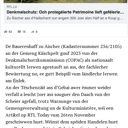
De Bauerenhaff zu Äischer (Kadasternummer 236/2105)
an der Gemeng Kiischpelt gouf 2023 vun der
Denkmalschutzkommissioun (COPAC) als nationaalt
kulturellt Ierwen agestuuft an ass, der fachlecher
Bewäertung no, ee gutt Beispill vum ländleche Ierwen
am Éislek.
An der Tëschenzäit ass d’Gebai awer ëmmer weider
verfall a lescht Joer ass souguer den Daach vun der
Scheier agefall, trotz Warnunge vun der
Gemengeverwaltung un de Kulturministère, wéi een
Artikel op RTL Today vum 26ten November
geschriwwen huet. Wéinst dem spéiden Handelen huet