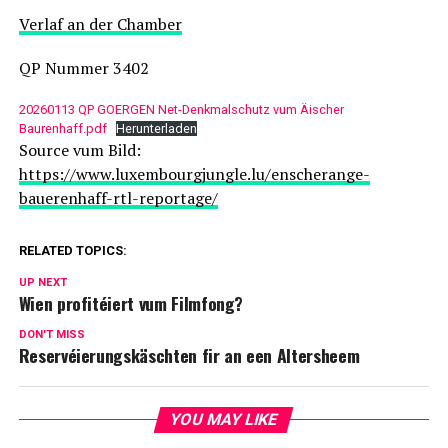
Verlaf an der Chamber
QP Nummer 3402
20260113 QP GOERGEN Net-Denkmalschutz vum Äischer
Baurenhaff.pdf
Herunterladen
Source vum Bild:
https://www.luxembourgjungle.lu/enscherange-
bauerenhaff-rtl-reportage/
RELATED TOPICS:
UP NEXT
Wien profitéiert vum Filmfong?
DON'T MISS
Reservéierungskäschten fir an een Altersheem
YOU MAY LIKE