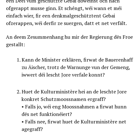
een Deel vum geschützte Gebai dowéinst och nach
ofgerappt musse ginn. Et schéngt, wéi wann et méi
einfach wier, fir een denkmalgeschütztent Gebai
ofzerappen, wéi derfir ze suergen, datt et net verfält.
An deem Zesummenhang hu mir der Regierung dës Froe
gestallt:
Kann de Minister erklären, firwat de Bauerenhaff
zu Äischer, trotz de Warnunge vun der Gemeng,
iwwert déi lescht Jore verfale konnt?
Huet de Kulturministère hei an de leschte Jore
konkret Schutzmoossnamen ergraff?
• Falls jo, wéi eng Moossnahmen a firwat hunn
dës net funktionéiert?
• Falls nee, firwat huet de Kulturministère net
agegraff?