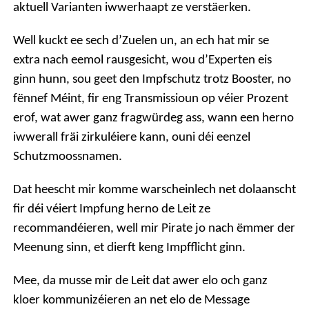
aktuell Varianten iwwerhaapt ze verstäerken.
Well kuckt ee sech d’Zuelen un, an ech hat mir se
extra nach eemol rausgesicht, wou d’Experten eis
ginn hunn, sou geet den Impfschutz trotz Booster, no
fënnef Méint, fir eng Transmissioun op véier Prozent
erof, wat awer ganz fragwürdeg ass, wann een herno
iwwerall fräi zirkuléiere kann, ouni déi eenzel
Schutzmoossnamen.
Dat heescht mir komme warscheinlech net dolaanscht
fir déi véiert Impfung herno de Leit ze
recommandéieren, well mir Pirate jo nach ëmmer der
Meenung sinn, et dierft keng Impfflicht ginn.
Mee, da musse mir de Leit dat awer elo och ganz
kloer kommunizéieren an net elo de Message