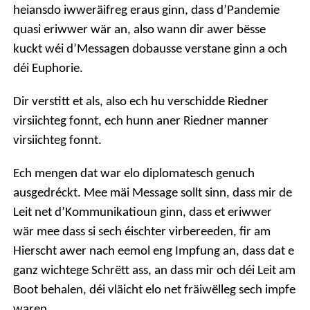
heiansdo iwweräifreg eraus ginn, dass d’Pandemie
quasi eriwwer wär an, also wann dir awer bësse
kuckt wéi d’Messagen dobausse verstane ginn a och
déi Euphorie.
Dir verstitt et als, also ech hu verschidde Riedner
virsiichteg fonnt, ech hunn aner Riedner manner
virsiichteg fonnt.
Ech mengen dat war elo diplomatesch genuch
ausgedréckt. Mee mäi Message sollt sinn, dass mir de
Leit net d’Kommunikatioun ginn, dass et eriwwer
wär mee dass si sech éischter virbereeden, fir am
Hierscht awer nach eemol eng Impfung an, dass dat e
ganz wichtege Schrëtt ass, an dass mir och déi Leit am
Boot behalen, déi vläicht elo net fräiwëlleg sech impfe
waren.