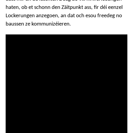
haten,
ob et schonn den Zäitpunkt ass, fir déi eenzel
Lockerungen anzegoen,
an dat och esou freedeg no
baussen ze kommunizéieren.