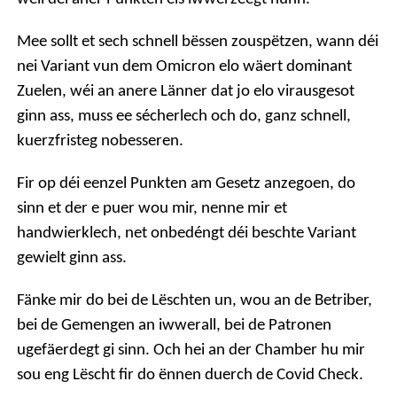
Mee sollt et sech schnell bëssen zouspëtzen, wann déi
nei Variant vun dem Omicron elo wäert dominant
Zuelen, wéi an anere Länner dat jo elo virausgesot
ginn ass, muss ee sécherlech och do, ganz schnell,
kuerzfristeg nobesseren.
Fir op déi eenzel Punkten am Gesetz anzegoen, do
sinn et der e puer wou mir, nenne mir et
handwierklech, net onbedéngt déi beschte Variant
gewielt ginn ass.
Fänke mir do bei de Lëschten un, wou an de Betriber,
bei de Gemengen an iwwerall, bei de Patronen
ugefäerdegt gi sinn. Och hei an der Chamber hu mir
sou eng Lëscht fir do ënnen duerch de Covid Check.