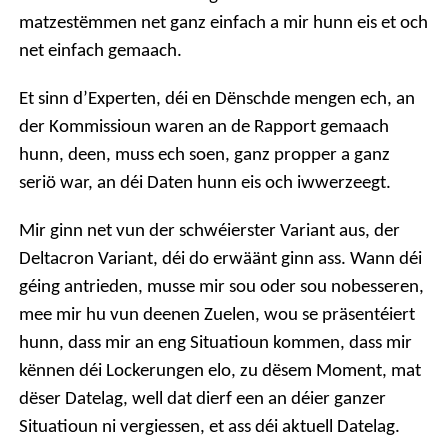
matzestëmmen net ganz einfach a mir hunn eis et och
net einfach gemaach.
Et sinn d’Experten, déi en Dënschde mengen ech, an
der Kommissioun waren an de Rapport gemaach
hunn, deen, muss ech soen, ganz propper a ganz
seriö war, an déi Daten hunn eis och iwwerzeegt.
Mir ginn net vun der schwéierster Variant aus, der
Deltacron Variant, déi do erwäänt ginn ass. Wann déi
géing antrieden, musse mir sou oder sou nobesseren,
mee mir hu vun deenen Zuelen, wou se präsentéiert
hunn, dass mir an eng Situatioun kommen, dass mir
kënnen déi Lockerungen elo, zu dësem Moment, mat
dëser Datelag, well dat dierf een an déier ganzer
Situatioun ni vergiessen, et ass déi aktuell Datelag.