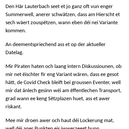
Den Här Lauterbach seet et jo ganz oft vun enger
Summerwell, anerer schwätzen, dass am Hierscht et
sech wäert zouspëtzen, wann eben déi nei Variante
kommen.
An deementspriechend ass et op der aktueller
Datelag.
Mir Piraten haten och laang intern Diskussiounen, ob
mir net éischter fir eng Variant wären, dass ee gesot
hätt, de Covid Check bleift bei groussen Eventer, well
mir dat änlech gesinn wéi am ëffentlechen Transport,
grad wann ee keng Sëtzplazen huet, ass et awer
riskant.
Mee mir droen awer och haut déi Lockerung mat,
well déi aner Punkten eis iwwerzeegt hunn.