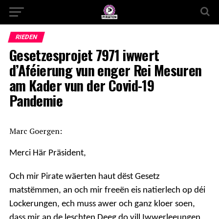
RIEDEN
Gesetzesprojet 7971 iwwert
d’Aféierung vun enger Rei Mesuren
am Kader vun der Covid-19
Pandemie
Marc Goergen:
Merci Här Präsident,
Och mir Pirate wäerten haut dëst Gesetz
matstëmmen,
an och mir freeën eis natierlech op déi
Lockerungen,
ech muss awer och ganz kloer soen,
dass mir an de leschten Deeg do vill Iwwerleeungen