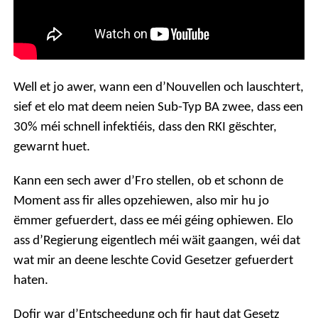
Well et jo awer, wann een d’Nouvellen och lauschtert,
sief et elo mat deem neien Sub-Typ BA zwee, dass een
30% méi schnell infektiéis, dass den RKI gëschter,
gewarnt huet.
Kann een sech awer d’Fro stellen, ob et schonn de
Moment ass fir alles opzehiewen, also mir hu jo
ëmmer gefuerdert, dass ee méi géing ophiewen.
Elo
ass d’Regierung eigentlech méi wäit gaangen, wéi dat
wat mir an deene leschte Covid Gesetzer gefuerdert
haten.
Dofir war d’Entscheedung och fir haut dat Gesetz