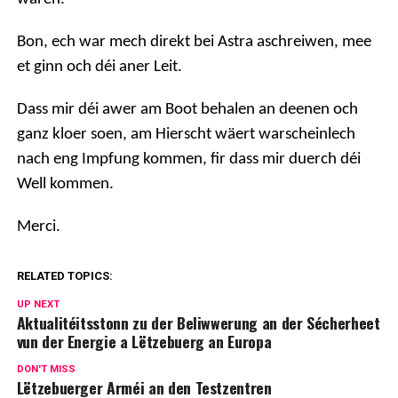
Bon, ech war mech direkt bei Astra aschreiwen, mee
et ginn och déi aner Leit.
Dass mir déi awer am Boot behalen an deenen och
ganz kloer soen, am Hierscht wäert warscheinlech
nach eng Impfung kommen, fir dass mir duerch déi
Well kommen.
Merci.
RELATED TOPICS:
UP NEXT
Aktualitéitsstonn zu der Beliwwerung an der Sécherheet
vun der Energie a Lëtzebuerg an Europa
DON'T MISS
Lëtzebuerger Arméi an den Testzentren