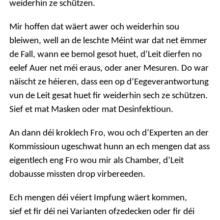
weiderhin ze schützen.
Mir hoffen dat wäert awer och weiderhin sou
bleiwen, well an de leschte Méint war dat net ëmmer
de Fall, wann ee bemol gesot huet, d’Leit dierfen no
eelef Auer net méi eraus, oder aner Mesuren.
Do war
näischt ze héieren, dass een op d’Eegeverantwortung
vun de Leit gesat huet fir weiderhin sech ze schützen.
Sief et mat Masken oder mat Desinfektioun.
An dann déi kroklech Fro, wou och d’Experten an der
Kommissioun ugeschwat hunn an ech mengen dat ass
eigentlech eng Fro wou mir als Chamber, d’Leit
dobausse missten drop virbereeden.
Ech mengen déi véiert Impfung wäert kommen,
sief et fir déi nei Varianten ofzedecken oder fir déi