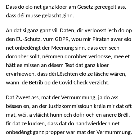
Dass do elo net ganz kloer am Gesetz gereegelt ass,
dass déi musse geläscht ginn.
An dat si ganz ganz vill Daten, dir verloosst iech do op
den EU-Schutz, vum GDPR, wou mir Piraten awer elo
net onbedéngt der Meenung sinn, dass een sech
dorobber sollt, nëmmen dorobber verloosse, mee et
hätt ee missen an dësem Text dat ganz kloer
ervirhiewen, dass déi Lëschten elo ze läsche wären,
wann de Betrib op de Covid Check verzicht.
Dat Zweet ass, mat der Vermummung, ja do ass
bëssen en, an der Justizkommissioun kréie mir dat oft
mat, wéi, a vläicht hunn ech dofir och en anere Brëll,
fir dat ze kucken, dass dat do handwierklech net
onbedéngt ganz propper war mat der Vermummung.