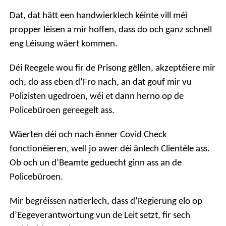
Dat, dat hätt een handwierklech kéinte vill méi
propper léisen a mir hoffen, dass do och ganz schnell
eng Léisung wäert kommen.
Déi Reegele wou fir de Prisong gëllen, akzeptéiere mir
och, do ass eben d’Fro nach, an dat gouf mir vu
Polizisten ugedroen, wéi et dann herno op de
Policebüroen gereegelt ass.
Wäerten déi och nach ënner Covid Check
fonctionéieren, well jo awer déi änlech Clientèle ass.
Ob och un d’Beamte geduecht ginn ass an de
Policebüroen.
Mir begréissen natierlech, dass d’Regierung elo op
d’Eegeverantwortung vun de Leit setzt, fir sech