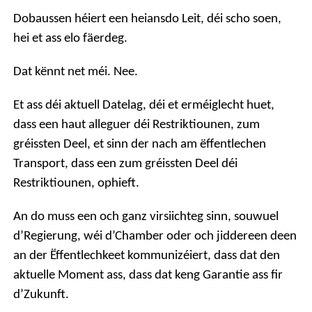
Dobaussen héiert een heiansdo Leit, déi scho soen,
hei et ass elo fäerdeg.
Dat kënnt net méi. Nee.
Et ass déi aktuell Datelag, déi et erméiglecht huet,
dass een haut alleguer déi Restriktiounen, zum
gréissten Deel, et sinn der nach am ëffentlechen
Transport, dass een zum gréissten Deel déi
Restriktiounen, ophieft.
An do muss een och ganz virsiichteg sinn, souwuel
d’Regierung, wéi d’Chamber oder och jiddereen deen
an der Ëffentlechkeet kommunizéiert, dass dat den
aktuelle Moment ass, dass dat keng Garantie ass fir
d’Zukunft.