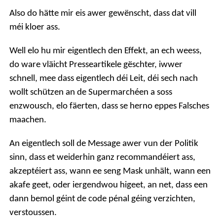
Also do hätte mir eis awer gewënscht, dass dat vill
méi kloer ass.
Well elo hu mir eigentlech den Effekt, an ech weess,
do ware vläicht Presseartikele gëschter, iwwer
schnell, mee dass eigentlech déi Leit, déi sech nach
wollt schützen an de Supermarchéen a soss
enzwousch, elo fäerten, dass se herno eppes Falsches
maachen.
An eigentlech soll de Message awer vun der Politik
sinn, dass et weiderhin ganz recommandéiert ass,
akzeptéiert ass, wann ee seng Mask unhält, wann een
akafe geet, oder iergendwou higeet, an net, dass een
dann bemol géint de code pénal géing verzichten,
verstoussen.