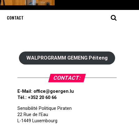
CONTACT
WALPROGRAMM GEMENG Péiteng
CONTACT:
E-Mail:
office@goergen.lu
Tél.: +352 20 60 66
Sensibilité Politique Piraten
22 Rue de l’Eau
L-1449 Luxembourg