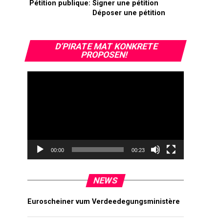
Pétition publique:
Signer une pétition
Déposer une pétition
Video-
D’PIRATE MAT KONKRETE
Player
PROPOSEN!
00:00
00:23
NEWS
Euroscheiner vum Verdeedegungsministère