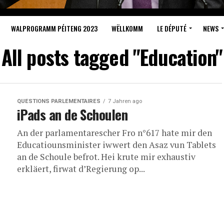
WALPROGRAMM PÉITENG 2023
WËLLKOMM
LE DÉPUTÉ
NEWS
All posts tagged "Education"
QUESTIONS PARLEMENTAIRES
7 Jahren ago
iPads an de Schoulen
An der parlamentarescher Fro n°617 hate mir den
Educatiounsminister iwwert den Asaz vun Tablets
an de Schoule befrot. Hei krute mir exhaustiv
erkläert, firwat d’Regierung op...