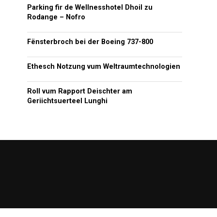
Parking fir de Wellnesshotel Dhoil zu
Rodange – Nofro
Fënsterbroch bei der Boeing 737-800
Ethesch Notzung vum Weltraumtechnologien
Roll vum Rapport Deischter am
Geriichtsuerteel Lunghi