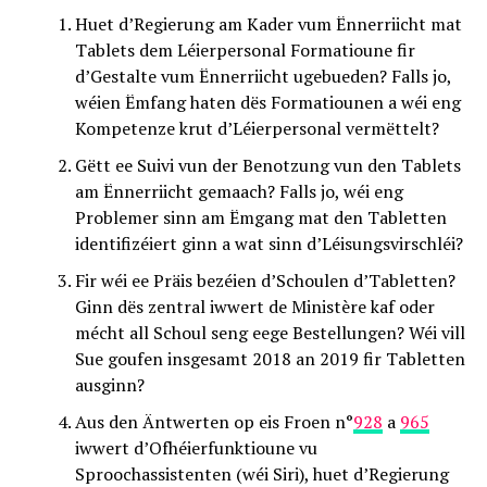
Huet d’Regierung am Kader vum Ënnerriicht mat
Tablets dem Léierpersonal Formatioune fir
d’Gestalte vum Ënnerriicht ugebueden? Falls jo,
wéien Ëmfang haten dës Formatiounen a wéi eng
Kompetenze krut d’Léierpersonal vermëttelt?
Gëtt ee Suivi vun der Benotzung vun den Tablets
am Ënnerriicht gemaach? Falls jo, wéi eng
Problemer sinn am Ëmgang mat den Tabletten
identifizéiert ginn a wat sinn d’Léisungsvirschléi?
Fir wéi ee Präis bezéien d’Schoulen d’Tabletten?
Ginn dës zentral iwwert de Ministère kaf oder
mécht all Schoul seng eege Bestellungen? Wéi vill
Sue goufen insgesamt 2018 an 2019 fir Tabletten
ausginn?
Aus den Äntwerten op eis Froen n°
928
a
965
iwwert d’Ofhéierfunktioune vu
Sproochassistenten (wéi Siri), huet d’Regierung