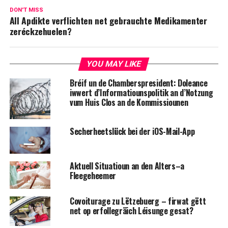
DON'T MISS
All Apdikte verflichten net gebrauchte Medikamenter
zeréckzehuelen?
YOU MAY LIKE
Bréif un de Chamberspresident: Doleance
iwwert d’Informatiounspolitik an d’Notzung
vum Huis Clos an de Kommissiounen
Secherheetslück bei der iOS-Mail-App
Aktuell Situatioun an den Alters–a
Fleegeheemer
Covoiturage zu Lëtzebuerg – firwat gëtt
net op erfollegräich Léisunge gesat?