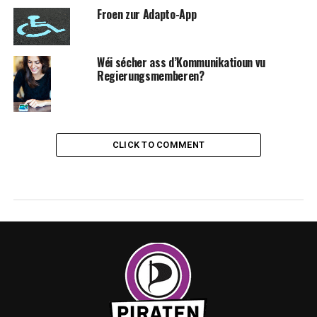
Froen zur Adapto-App
Wéi sécher ass d’Kommunikatioun vu
Regierungsmemberen?
CLICK TO COMMENT