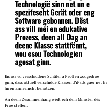
Technologië sinn net un e
spezifescht Gerät oder eng
Software gebonnen. Dëst
ass vill méi en edukative
Prozess, deen all Dag an
deene Klasse stattfënnt,
wou esou Technologien
agesat ginn.
Eis ass vu verschiddene Schüler a Proffen zougedroe
ginn, dass aktuell verschidde Klassen d’iPads guer net fir
hiren Ënnerriicht benotzen.
An deem Zesummenhang wéilt ech dem Minister dës
Froe stellen: