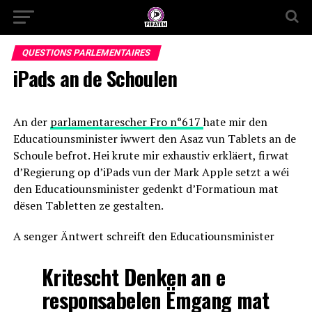
QUESTIONS PARLEMENTAIRES
iPads an de Schoulen
An der
parlamentarescher Fro n°617
hate mir den
Educatiounsminister iwwert den Asaz vun Tablets an de
Schoule befrot. Hei krute mir exhaustiv erkläert, firwat
d’Regierung op d’iPads vun der Mark Apple setzt a wéi
den Educatiounsminister gedenkt d’Formatioun mat
dësen Tabletten ze gestalten.
A senger Äntwert schreift den Educatiounsminister
Kritescht Denken an e
responsabelen Ëmgang mat