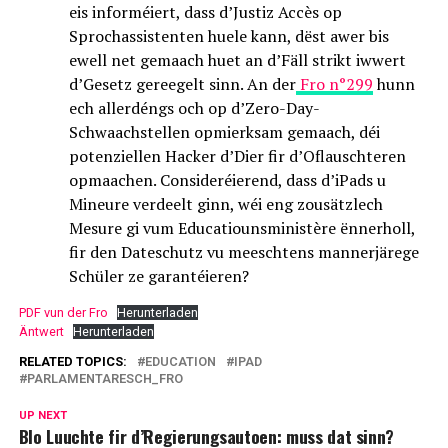
eis informéiert, dass d’Justiz Accès op
Sprochassistenten huele kann, dëst awer bis
ewell net gemaach huet an d’Fäll strikt iwwert
d’Gesetz gereegelt sinn. An der
Fro n°299
hunn
ech allerdéngs och op d’Zero-Day-
Schwaachstellen opmierksam gemaach, déi
potenziellen Hacker d’Dier fir d’Oflauschteren
opmaachen. Consideréierend, dass d’iPads u
Mineure verdeelt ginn, wéi eng zousätzlech
Mesure gi vum Educatiounsministère ënnerholl,
fir den Dateschutz vu meeschtens mannerjärege
Schüler ze garantéieren?
PDF vun der Fro
Herunterladen
Äntwert
Herunterladen
RELATED TOPICS:
EDUCATION
IPAD
PARLAMENTARESCH_FRO
UP NEXT
Blo Luuchte fir d’Regierungsautoen: muss dat sinn?