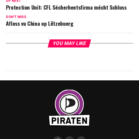
UP NEXT
Protection Unit: CFL Sécherheetsfirma mécht Schluss
DON'T MISS
Afloss vu China op Lëtzebuerg
YOU MAY LIKE