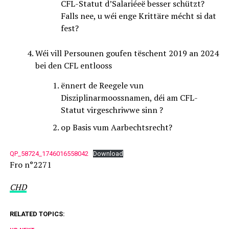
CFL-Statut d’Salariéeë besser schützt?
Falls nee, u wéi enge Krittäre mécht si dat
fest?
Wéi vill Persounen goufen tëschent 2019 an 2024
bei den CFL entlooss
ënnert de Reegele vun
Disziplinarmoossnamen, déi am CFL-
Statut virgeschriwwe sinn ?
op Basis vum Aarbechtsrecht?
QP_58724_1746016558042
Download
Fro n°2271
CHD
RELATED TOPICS: