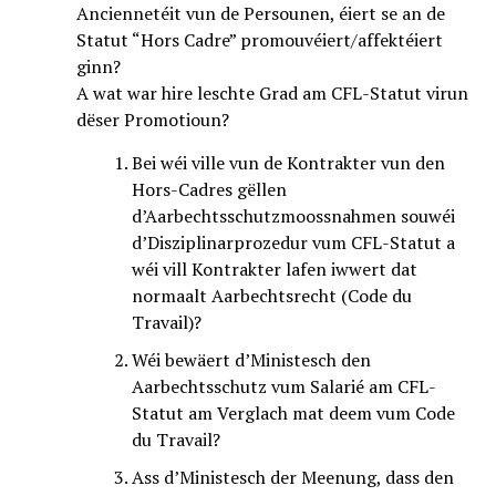
Anciennetéit vun de Persounen, éiert se an de
Statut “Hors Cadre” promouvéiert/affektéiert
ginn?
A wat war hire leschte Grad am CFL-Statut virun
dëser Promotioun?
Bei wéi ville vun de Kontrakter vun den
Hors-Cadres gëllen
d’Aarbechtsschutzmoossnahmen souwéi
d’Disziplinarprozedur vum CFL-Statut a
wéi vill Kontrakter lafen iwwert dat
normaalt Aarbechtsrecht (Code du
Travail)?
Wéi bewäert d’Ministesch den
Aarbechtsschutz vum Salarié am CFL-
Statut am Verglach mat deem vum Code
du Travail?
Ass d’Ministesch der Meenung, dass den