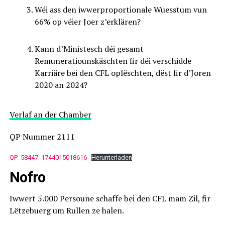
Wéi ass den iwwerproportionale Wuesstum vun
66% op véier Joer z’erklären?
Kann d’Ministesch déi gesamt
Remuneratiounskäschten fir déi verschidde
Karriäre bei den CFL oplëschten, dëst fir d’Joren
2020 an 2024?
Verlaf an der Chamber
QP Nummer 2111
QP_58447_1744015018616
Herunterladen
Nofro
Iwwert 5.000 Persoune schaffe bei den CFL mam Zil, fir
Lëtzebuerg um Rullen ze halen.