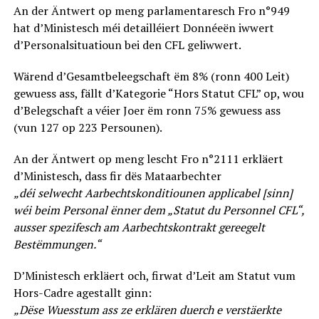
An der Äntwert op meng parlamentaresch Fro n°949
hat d’Ministesch méi detailléiert Donnéeën iwwert
d’Personalsituatioun bei den CFL geliwwert.
Wärend d’Gesamtbeleegschaft ëm 8% (ronn 400 Leit)
gewuess ass, fällt d’Kategorie “Hors Statut CFL” op, wou
d’Belegschaft a véier Joer ëm ronn 75% gewuess ass
(vun 127 op 223 Persounen).
An der Äntwert op meng lescht Fro n°2111 erkläert
d’Ministesch, dass fir dës Mataarbechter
„déi selwecht Aarbechtskonditiounen applicabel [sinn]
wéi beim Personal ënner dem „Statut du Personnel CFL“,
ausser spezifesch am Aarbechtskontrakt gereegelt
Bestëmmungen.“
D’Ministesch erkläert och, firwat d’Leit am Statut vum
Hors-Cadre agestallt ginn:
„Dëse Wuesstum ass ze erklären duerch e verstäerkte