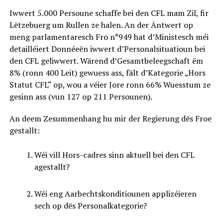
Iwwert 5.000 Persoune schaffe bei den CFL mam Zil, fir
Lëtzebuerg um Rullen ze halen. An der Äntwert op
meng parlamentaresch Fro n°949 hat d’Ministesch méi
detailléiert Donnéeën iwwert d’Personalsituatioun bei
den CFL geliwwert. Wärend d’Gesamtbeleegschaft ëm
8% (ronn 400 Leit) gewuess ass, fält d’Kategorie „Hors
Statut CFL“ op, wou a véier Jore ronn 66% Wuesstum ze
gesinn ass (vun 127 op 211 Persounen).
An deem Zesummenhang hu mir der Regierung dës Froe
gestallt:
Wéi vill Hors-cadres sinn aktuell bei den CFL
agestallt?
Wéi eng Aarbechtskonditiounen applizéieren
sech op dës Personalkategorie?