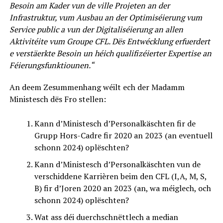
Besoin am Kader vun de ville Projeten an der
Infrastruktur, vum Ausbau an der Optimiséierung vum
Service public a vun der Digitaliséierung an allen
Aktivitéite vum Groupe CFL. Dës Entwécklung erfuerdert
e verstäerkte Besoin un héich qualifizéierter Expertise an
Féierungsfunktiounen.“
An deem Zesummenhang wéilt ech der Madamm
Ministesch dës Fro stellen:
Kann d’Ministesch d’Personalkäschten fir de
Grupp Hors-Cadre fir 2020 an 2023 (an eventuell
schonn 2024) oplëschten?
Kann d’Ministesch d’Personalkäschten vun de
verschiddene Karrièren beim den CFL (I,A, M, S,
B) fir d’Joren 2020 an 2023 (an, wa méiglech, och
schonn 2024) oplëschten?
Wat ass déi duerchschnëttlech a median