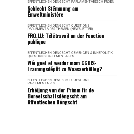
ËFFENTLECHEN DÉNGSCHT
PARLAMENTARESCH FROEN
Schlecht Stëmmung am
Ëmweltministère
ËFFENTLECHEN DÉNGSCHT
QUESTIONS
PARLEMENTAIRES
THEMEN (NEWSLETTER)
FRO.LU: Télétravail an der Fonction
publique
ËFFENTLECHEN DÉNGSCHT
GEMENGEN & INNEPOLITIK
QUESTIONS PARLEMENTAIRES
Wéi geet et weider mam CGDIS-
Trainingsdépôt zu Waasserbëlleg?
ËFFENTLECHEN DÉNGSCHT
QUESTIONS
PARLEMENTAIRES
Erhéijung vun der Primm fir de
Bereetschaftsdéngscht am
ëffentlechen Déngscht