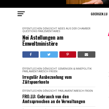
GOERGEN.LU
ËFFENTLECHEN DÉNGSCHT
NEIES AUS DER CHAMBER
QUESTIONS PARLEMENTAIRES
Nei Astellungen am
Ëmweltministère
ËFFENTLECHEN DÉNGSCHT
GEMENGEN & INNEPOLITIK
PARLAMENTARESCH FROEN
Irregulär Ausbezuelung vum
Zäitspuerkonto
ËFFENTLECHEN DÉNGSCHT
PARLAMENTARESCH FROEN
FRO.LU: Gebrauch vun den
Amtssproochen an de Verwaltungen