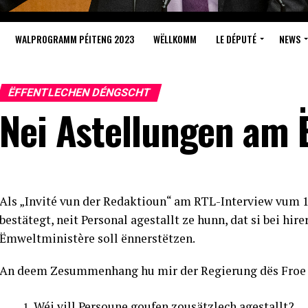
WALPROGRAMM PÉITENG 2023
WËLLKOMM
LE DÉPUTÉ
NEWS
ËFFENTLECHEN DÉNGSCHT
Nei Astellungen am 
Als „Invité vun der Redaktioun“ am RTL-Interview vum
bestätegt, neit Personal agestallt ze hunn, dat si bei 
Ëmweltministère soll ënnerstëtzen.
An deem Zesummenhang hu mir der Regierung dës Froe g
Wéi vill Persoune goufen zousätzlech agestallt?