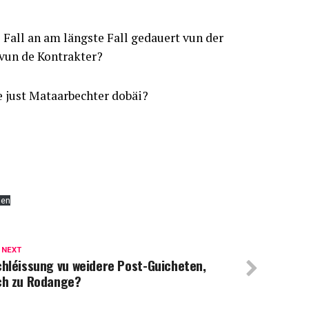
Fall an am längste Fall gedauert vun der
vun de Kontrakter?
 just Mataarbechter dobäi?
den
 NEXT
hléissung vu weidere Post-Guicheten,
ch zu Rodange?