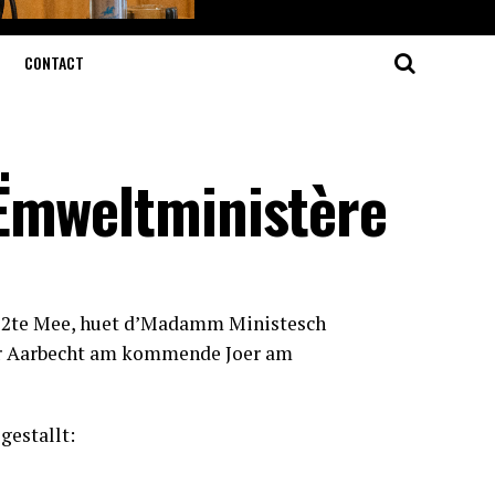
CONTACT
Ëmweltministère
 12te Mee, huet d’Madamm Ministesch
hirer Aarbecht am kommende Joer am
estallt: