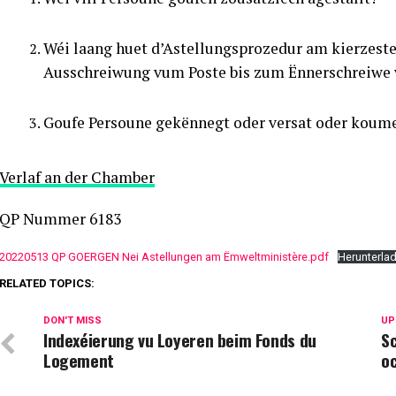
Wéi laang huet d’Astellungsprozedur am kierzeste 
Ausschreiwung vum Poste bis zum Ënnerschreiwe 
Goufe Persoune gekënnegt oder versat oder koume
Verlaf an der Chamber
QP Nummer 6183
20220513 QP GOERGEN Nei Astellungen am Ëmweltministère.pdf
Herunterla
RELATED TOPICS:
DON'T MISS
UP
Indexéierung vu Loyeren beim Fonds du
Sc
Logement
o